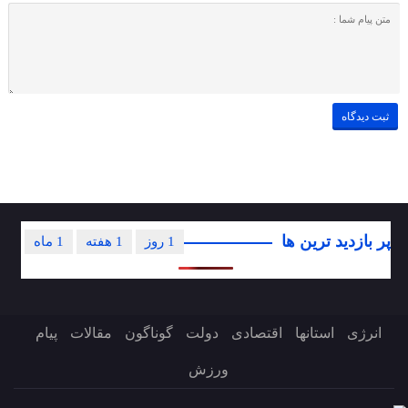
پر بازدید ترین ها
1 روز
1 هفته
1 ماه
انرژی
استانها
اقتصادی
دولت
گوناگون
مقالات
پیام
ورزش