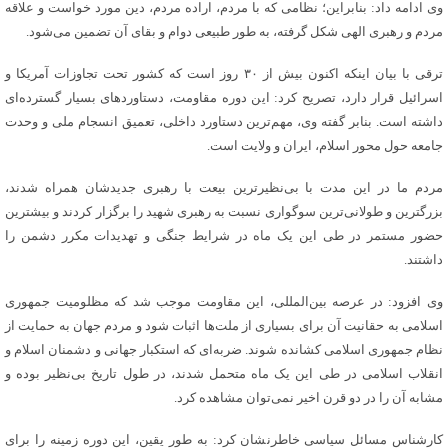
وی ادامه داد: بنابراین؛ نظامی که با مردم، اراده مردم، دین مورد خواست و علاقه
مردم و رهبری الهی شکل گرفته، به طور طبیعی دوام و بقای آن تضمین می‌شود.
ترقی با بیان اینکه اکنون بیش از ۳۰ روز است که کشور تحت تجاوزات آمریکا و
اسرائیل قرار دارد، تصریح کرد: این دوره مقاومت، دستاوردهای بسیار گسترده‌ای
داشته است. بنابر گفته وی، مهم‌ترین دستاورد داخلی، تعمیق انسجام ملی و وحدت
جامعه حول محور اسلام، ایران و ولایت است.
مردم ما در این مدت با بی‌نظیرترین بیعت با رهبری جدیدشان همراه شدند،
بزرگترین و طولانی‌ترین سوگواری نسبت به رهبری شهید را برگزار کردند و بیشترین
حضور مستمر در طی این یک ماه در شرایط جنگی و تهدیدات مکرر دشمن را
داشتند.
وی افزود: در عرصه بین‌المللی، این مقاومت موجب شد که مظلومیت جمهوری
اسلامی به حقانیت آن برای بسیاری از ملت‌ها اثبات شود و مردم جهان به حمایت از
نظام جمهوری اسلامی کشانده شوند. ضربه‌ای که استکبار جهانی و دشمنان اسلام و
انقلاب اسلامی در طی این یک ماه متحمل شدند، در طول تاریخ بی‌نظیر بوده و
مشابه آن را در دو قرن اخیر نمی‌توان مشاهده کرد.
کارشناس مسائل سیاسی خاطرنشان کرد: به طور یقین، این دوره زمینه را برای