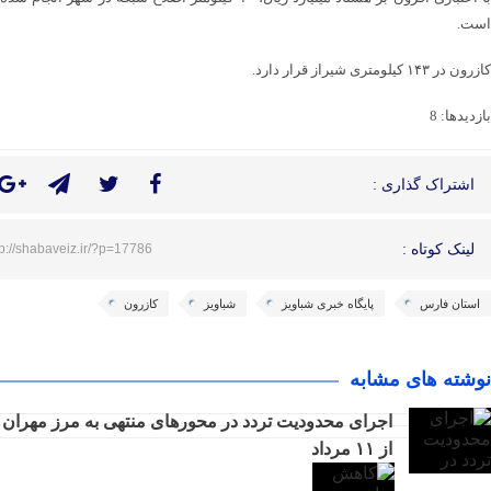
است.
کازرون در ۱۴۳ کیلومتری شیراز قرار دارد.
بازدیدها: 8
اشتراک گذاری :
لینک کوتاه :
tp://shabaveiz.ir/?p=17786
استان فارس
پایگاه خبری شباویز
شباویز
کازرون
نوشته های مشابه
اجرای محدودیت تردد در محورهای منتهی به مرز مهران
از ۱۱ مرداد