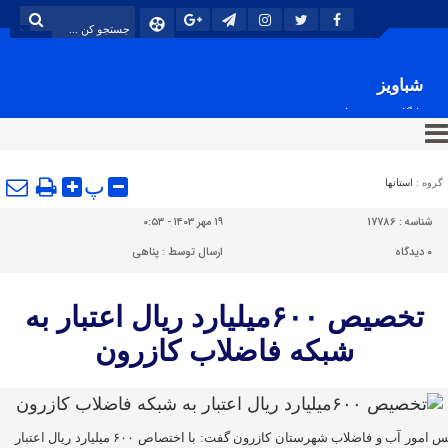
شباویز
پایگاه خبری شباویز
پ
گروه :
استانها
شناسه :
17786
۱۹ مهر ۱۴۰۳ - ۰:۵۳
۰
دیدگاه
ارسال توسط :
پناهی
تخصیص ۶۰۰میلیارد ریال اعتبار به
شبکه فاضلاب کازرون
رئیس امور آب و فاضلاب شهرستان کازرون گفت: با اختصاص ۶۰۰ میلیارد ریال اعتبار