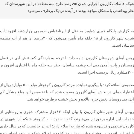
به شبکه فاضلاب کازرون اجرایی شدن ۹۵درصد طرح سه منطقه در این شهرستان که
نظر بهداشتی با مشکل مواجه بودند در آینده نزدیک برطرف می‌شود.
به گزارش پایگاه خبری شباویز به نقل از ایرنا،عباس صمیمی چهارشنبه افزود: آب
شرب شهر کازرون از ۱۸ حلقه چاه تأمین می‌شود که ۳۰درصد آن هم از آب چشمه
ساسان است.
ریس آبفای شهرستان کازرون ادامه داد: با توجه به بارندگی کم، تنش آبی در فصل
زمستان و پایین آمدن دبی آب چشمه ساسان، حفر سه حلقه چاه با اعتباری افزون بر
۳۰۰میلیارد ریال دردست اجرا است.
صمیمی اضافه کرد: با پیگیری نماینده مردم کازرون و کوهچنار مبلغ ۵۰۰ میلیارد ریال از
اعتبارات ملی در بخش آبفای کازرون مصوب شده که با تخصیص این مبلغ مشکل کم
آبی چند روستای بخش جره، بالاده و بخش خشت برطرف خواهد شد.
رییس آبفای شهرستان کازرون با بیان اینکه ۸۳هزار مشترک شهری و روستایی از
خدمات این اداره برخوردار می‌شوند، گفت: حدود ۱۰۰ کیلومتر شبکه آب شهری در
کازرون قدیمی و فرسوده شده که نیاز به اصلاح دارد؛ این در حالیست که در سال جاری
با اعتباری افزون بر هشتاد میلیارد ریال، ۱۰ کیلومتر اصلاح شبکه در شهر انجام شده