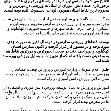
افتتاح می شود و تمامی این کارها در راستای برقراری عدالت برای
برخورداری همه دانش آموزان از امکانات ورزشی در دورترین و
محروم ترین نقاط استان همچون لوداب، دیشموک، لنده بوده است.
به گزارش پایگاه خبری شباویز به نقل از ایرنا،در دهه های قبل شاید
وجود توپ، تور و چمن ورزشی در مدارس محروم و روستایی و
عشایری و حتی برخی نقاط شهرها و حاشیه شهرهای کهگیلویه و
بویراحمد آرزویی دست نیافاتنی برای دانش آموزان بود.
توسعه فضاهای ورزشی مدارس در دو سال اخیر به صورت جدی
مورد توجه و در دستور کار قرار گرفت و اکنون مدارس استان
کهگیلویه و بویراحمد حتی در صعب العبورترین و دورترین نقاط هم
به وضعیتی دست یافته اند که از تجهیزات و وسایل ورزشی بهره مند
شده اند.
طبق اعلام متولیان وزارت آموزش و پرورش نهضت فضاسازی
ورزشی در مدارس استان آغاز شده و در سایه این رویکرد و توجه ،
نسل طلایی ورزش دانش آموزی در راه است.
آموزش و پرورش به دنبال توسعه ورزش دانش‌آموزی و استفاده از
تمام فضای ورزشی برای دانش‌آموزان است زیرا در این سال ها به
دلیل تغییر سبک زندگی و کم شدن تحرک دانش آموزان سلامت آن
ها در معرض تهدیدقرار گرفته است.
به گفته متولیان امر فضای مناسب ورزشی مدارس کهگیلویه و