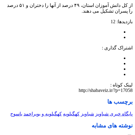
از کل دانش آموزان استان، ۴۹ درصد از آنها را دختران و ۵۱ درصد
را پسران تشکیل می دهند.
بازدیدها: 12
اشتراک گذاری :
لینک کوتاه :
http://shabaveiz.ir/?p=17058
برچسب ها
پایگاه خبری شباویز
شباویز
کهگیلویه
کهگیلویه و بویراحمد
یاسوج
نوشته های مشابه