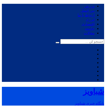
ورزش
بین الملل
ارتباط با ما
انرژی
اقتصادی
جامعه
مقالات
شباویز
پایگاه خبری شباویز