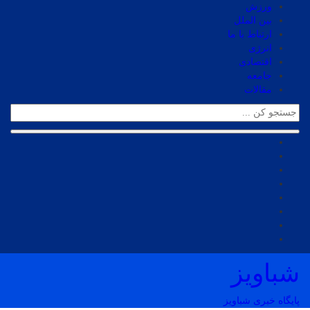
ورزش
بین الملل
ارتباط با ما
انرژی
اقتصادی
جامعه
مقالات
شباویز
پایگاه خبری شباویز