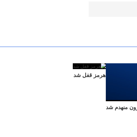
هرمز قفل شد
زون منهدم شد