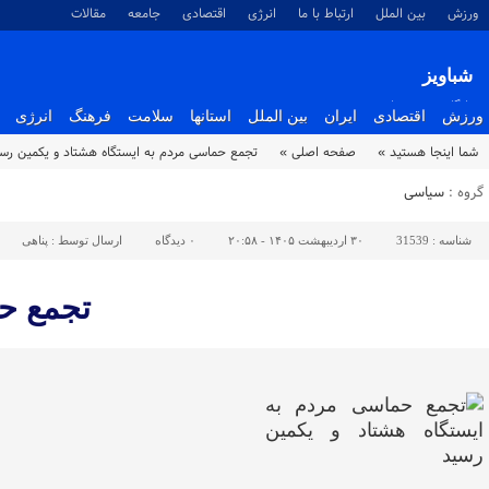
ورزش
بین الملل
ارتباط با ما
انرژی
اقتصادی
جامعه
مقالات
شباویز
پایگاه خبری شباویز
ورزش
اقتصادی
ایران
بین الملل
استانها
سلامت
فرهنگ
انرژی
شما اینجا هستید »
صفحه اصلی »
تجمع حماسی مردم به ایستگاه هشتاد‌ و‌ یکمین رس
گروه :
سیاسی
شناسه :
31539
۳۰ اردیبهشت ۱۴۰۵ - ۲۰:۵۸
۰
دیدگاه
ارسال توسط :
پناهی
تجمع حم