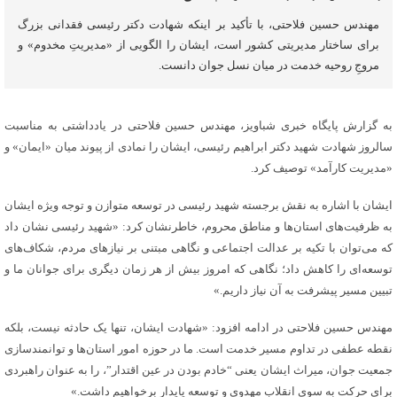
مهندس حسین فلاحتی، با تأکید بر اینکه شهادت دکتر رئیسی فقدانی بزرگ
برای ساختار مدیریتی کشور است، ایشان را الگویی از «مدیریتِ مخدوم» و
مروجِ روحیه خدمت در میان نسل جوان دانست.
به گزارش پایگاه خبری شباویز، مهندس حسین فلاحتی در یادداشتی به مناسبت
سالروز شهادت شهید دکتر ابراهیم رئیسی، ایشان را نمادی از پیوند میان «ایمان» و
«مدیریت کارآمد» توصیف کرد.
ایشان با اشاره به نقش برجسته شهید رئیسی در توسعه متوازن و توجه ویژه ایشان
به ظرفیت‌های استان‌ها و مناطق محروم، خاطرنشان کرد: «شهید رئیسی نشان داد
که می‌توان با تکیه بر عدالت اجتماعی و نگاهی مبتنی بر نیازهای مردم، شکاف‌های
توسعه‌ای را کاهش داد؛ نگاهی که امروز بیش از هر زمان دیگری برای جوانان ما و
تبیین مسیر پیشرفت به آن نیاز داریم.»
مهندس حسین فلاحتی در ادامه افزود: «شهادت ایشان، تنها یک حادثه نیست، بلکه
نقطه عطفی در تداوم مسیر خدمت است. ما در حوزه امور استان‌ها و توانمندسازی
جمعیت جوان، میراث ایشان یعنی “خادم بودن در عین اقتدار”، را به عنوان راهبردی
برای حرکت به سوی انقلاب مهدوی و توسعه پایدار برخواهیم داشت.»