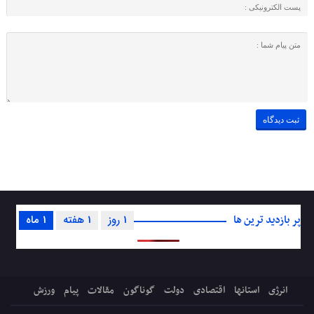
پر بازدید ترین ها
1 روز
1 هفته
1 ماه
انرژی
استانها
اقتصادی
دولت
گوناگون
مقالات
پیام
ورزش