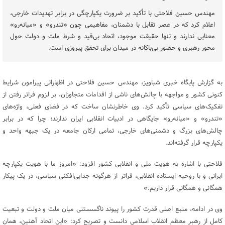
مهندس حسین فلاحتی با تأکید بر ضرورت یکپارچگی در برابر تهدیدات خارجی،
اعلام کرد که در عصر تقابل با دشمنان، مفاهیمی چون «تندرو» و «میانه‌رو»
معنایی ندارند و تنها حقیقت موجود، اتحاد بی‌قید و شرط ملت و دولت حول
محور رهبری و حضور بی‌باکانه در میدان برای تحقق پیروزی است.
به گزارش پایگاه خبری شباویز، مهندس حسین فلاحتی در اظهاراتی پیرامون شرایط
کنونی کشور و مواجهه با چالش‌های ناشی از اقدامات متجاوزان، بر لزوم فراتر رفتن از
تفکیک‌های سیاسی تأکید کرد. وی خاطرنشان ساخت که در فضای فعلی، واژه‌های
«تندرو» و «میانه‌رو» جایگاهی در ادبیات انقلابی ایران ندارند؛ چرا که در برابر
چالش‌های بزرگ و دشمنی‌های خارجی، تمامی ارکان جامعه در یک جبهه واحد و
یکپارچه قرار گرفته‌اند.
فلاحتی با اشاره به هویت ملی و انقلابی کشور افزود: «امروز ما با هویت یکپارچه
ایرانی و با روحیه ایستاده انقلابی، فراتر از هرگونه جدایی‌افکنی سیاسی، در یک پیکار
همگانی و همگانی قرار داریم.»
وی در ادامه، منبع اصلی قدرت کشور را پیوند ناگسستنی میان ملت و دولت و تبعیت
کامل از رهبر معظم انقلاب اسلامی دانست و تصریح کرد: «این اتحاد آهنین، همان