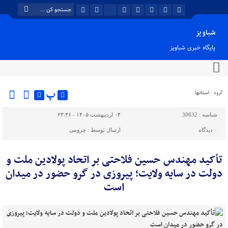
شباویز
پایگاه خبری شباویز
پ
گروه :
استانها
شناسه :
30632
۰۴ اردیبهشت ۱۴۰۵ - ۲۳:۴۶
۰
دیدگاه
ارسال توسط :
چرومی
تأکید مهندس حسین فلاحتی بر اتحاد پولادین ملت و
دولت در سایه ولایت؛ پیروزی در گرو حضور در میدان
است