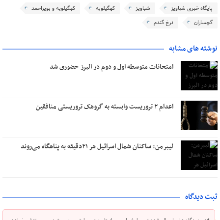
پایگاه خبری شباویز
شباویز
کهگیلویه
کهگیلویه و بویراحمد
گچساران
نرخ گندم
نوشته های مشابه
امتحانات متوسطه اول و دوم در البرز حضوری شد
اعدام ۲ تروریست وابسته به گروهک تروریستی منافقین
لیبرمن: ساکنان شمال اسرائیل هر ۲۱دقیقه به پناهگاه می‌روند
ثبت دیدگاه