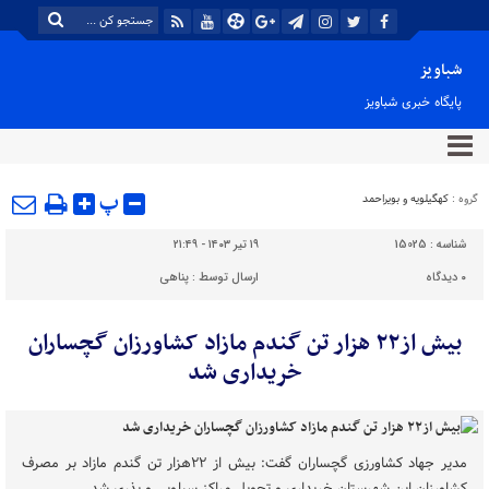
شباویز
پایگاه خبری شباویز
پ
گروه :
کهگیلویه و بویراحمد
شناسه :
15025
۱۹ تیر ۱۴۰۳ - ۲۱:۴۹
۰
دیدگاه
ارسال توسط :
پناهی
بیش از۲۲ هزار تن گندم مازاد کشاورزان گچساران
خریداری شد
مدیر جهاد کشاورزی گچساران گفت: بیش از ۲۲هزار تن گندم مازاد بر مصرف