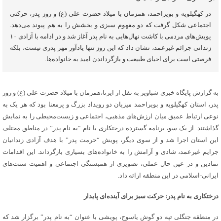
در کهگیلویه و بویراحمد، همزمان با میلاد حضرت علی (ع) و روز پدر، حرکتی
اجتماعی شکل گرفت که دو مفهوم سبزی و بخشش را به هم پیوند می‌دهد.
پویش‌های مردمی با کاشت نهال‌هایی به نام پدر آغاز شد و در ادامه با آزادی ۱۰
زندانی جرائم غیرعمد، نشان داد که این روز تنها یادآور مهر پدری نیست، بلکه
فرصتی است برای احیای طبیعت و بازگرداندن امید به خانواده‌ها.
به گزارش پایگاه خبری شباویز به نقل از ایرنا،همزمان با میلاد حضرت علی (ع) و روز
پدر، استان کهگیلویه و بویراحمد میزبان دو رویداد بزرگ و پرمعنا بود که هر یک به
نوعی ارتباط عمیق میان ارزش‌های مذهبی، اجتماعی و زیست‌محیطی را به نمایش
گذاشتند. از یک سو، برنامه گسترده درختکاری با نام “به نام پدر” در مناطق مختلف
این استان اجرا شد و از سوی دیگر، پویش “حرمت پدر” با هدف آزادی زندانیان
جرایم غیرعمد، شادی و آرامش را به خانواده‌های بسیاری بازگرداند. این اقدامات
نمادین و در عین حال عملی، تصویری از همبستگی اجتماعی و اهمیت سنت‌های
ایرانی-اسلامی در این منطقه ارائه داد.
درختکاری به نام پدر: حرکت سبز برای آینده‌ای پایدار
در منطقه جنگلی تپه دو گوش یاسوج، پویشی با عنوان “به نام پدر” برگزار شد که