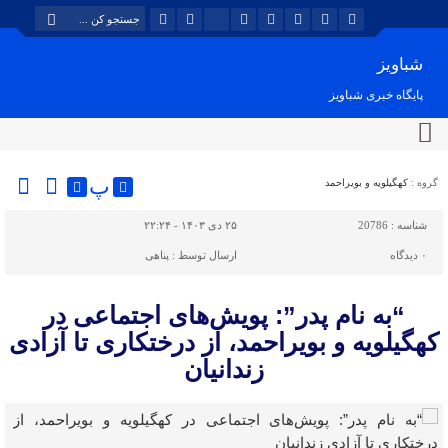
شباویز
پایگاه خبری شباویز
پ
گروه :
کهگیلویه و بویراحمد
شناسه :
20786
۲۵ دی ۱۴۰۳ - ۲۲:۲۴
۰
دیدگاه
ارسال توسط :
پناهی
“به نام پدر”: پویش‌های اجتماعی در
کهگیلویه و بویراحمد، از درختکاری تا آزادی
زندانیان