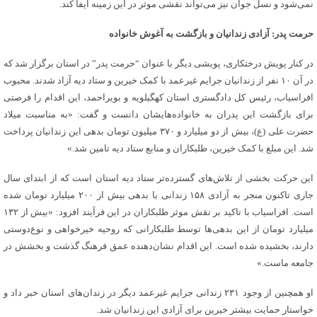
نمی‌شود و نسل جوان نیز می‌تواند نقشی موثر در این زمینه ایفا کند.
حرمت پدر: آزادی زندانیان و بازگشت به آغوش خانواده
در کنار پویش درختکاری، پویشی دیگر با عنوان “حرمت پدر” در استان برگزار شد که
در آن ۱۰ نفر از زندانیان جرایم غیرعمد با کمک خیرین و ستاد دیه آزاد شدند. محبوب
افراسیاب، رئیس کل دادگستری استان کهگیلویه و بویراحمد، این اقدام را فرصتی
برای بازگشت این پدران به خانواده‌هایشان دانست و گفت: «به مناسبت میلاد
حضرت علی (ع)، بیش از دو میلیارد و ۳۷۰ میلیون تومان بدهی این زندانیان پرداخت
شد. این مبلغ با کمک خیرین، طلبکاران و منابع ستاد دیه تامین شد.»
این حرکت بخشی از تلاش‌های گسترده‌تر ستاد دیه استان است که از ابتدای سال
جاری تاکنون منجر به آزادی ۱۵۸ زندانی با بدهی بیش از ۲۰۰ میلیارد تومان شده
است. افراسیاب با تاکید بر نقش موثر طلبکاران در این فرآیند افزود: «بیش از ۱۳۲
میلیارد تومان از این بدهی‌ها توسط طلبکارانی که روحیه خیرخواهی و نوع‌دوستی
دارند، بخشیده شده است. این اقدام نشان‌دهنده عمق فرهنگ گذشت و بخشش در
جامعه ماست.»
او همچنین از وجود ۲۳۱ زندانی جرایم غیرعمد دیگر در زندان‌های استان خبر داد و
خواستار حمایت بیشتر خیرین برای آزادی این زندانیان شد.