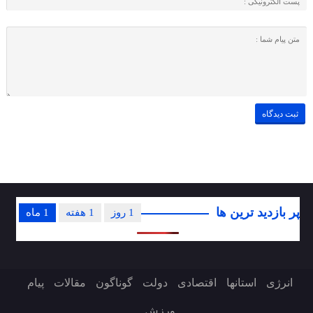
پر بازدید ترین ها
1 روز
1 هفته
1 ماه
انرژی
استانها
اقتصادی
دولت
گوناگون
مقالات
پیام
ورزش