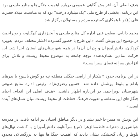
هدف اصلی آن، افزایش آگاهی عمومی درباره اهمیت جنگل‌ها و منابع طبیعی بود.
این برنامه، بخشی از طرح ملی “یک میلیارد درخت” بود که به مناسبت میلاد حضرت
علی (ع) و با همکاری گسترده مردم و مسئولان برگزار شد.
محمد دانایی، معاون فنی اداره کل منابع طبیعی و آبخیزداری کهگیلویه و بویراحمد،
در توضیح این پویش گفت: «این طرح با حضور گسترده اقشار مختلف مردم، به‌ویژه
کودکان، دانش‌آموزان و پدران آن‌ها در همه شهرستان‌های استان اجرا شد. این
حرکت نمادین نشان‌دهنده توجه جامعه به موضوع محیط زیست و تلاش برای
افزایش سرانه فضای سبز است.»
در این برنامه، حدود ۲ هکتار از اراضی جنگلی منطقه تپه دو گوش یاسوج با بذرهای
بادام و بلوط پوشش داده شد. حسین رضوی‌نژاد، رئیس اداره منابع طبیعی
شهرستان بویراحمد، در این‌باره اظهار داشت: «هدف اصلی این اقدام، احیای
جنگل‌های این منطقه و تقویت فرهنگ حفاظت از محیط زیست میان نسل‌های آینده
است.»
این پویش به همین‌جا ختم نشد و در دیگر مناطق استان نیز ادامه یافت. در مدرسه
شبانه‌روزی دخترانه فاطمه‌الزهرا (س) سرآبتاوه، دانش‌آموزان با کاشت نهال‌های
بلوط و زبان گنجشک، نشان دادند که اهمیت جنگل‌ها تنها به بزرگسالان محدود