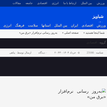
ورزش
بین الملل
ارتباط با ما
انرژی
اقتصادی
جامعه
مقالات
شباویز
پایگاه خبری شباویز
ورزش
اقتصادی
ایران
بین الملل
استانها
سلامت
فرهنگ
انرژی
شما اینجا هستید »
صفحه اصلی »
به‌روز رسانی نرم‌افزار «برق من»
گروه :
اقتصادی
شناسه :
23166
۰۵ خرداد ۱۴۰۴ - ۲۰:۴۳
۰
دیدگاه
ارسال توسط :
پناهی