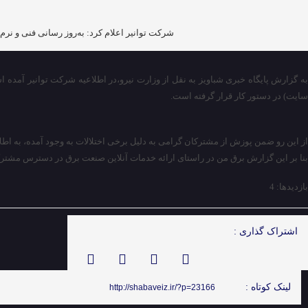
شرکت توانیر اعلام کرد: به‌روز رسانی فنی و نرم
به گزارش پایگاه خبری شباویز به نقل از وزارت نیرو،در اطلاعیه شرکت توانیر آمده
سایت) در دستور کار قرار گرفته است.
از این رو ضمن پوزش از مشترکان گرامی به دلیل برخی اختلالات به وجود آمده، به اطل
بنا بر این گزارش برق من در راستای ارائه خدمات آنلاین صنعت برق در دسترس مشترکا
بازدیدها: 4
اشتراک گذاری :
لینک کوتاه :
http://shabaveiz.ir/?p=23166