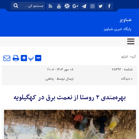
شباویز
پایگاه خبری شباویز
پ
گروه :
انرژی
شناسه :
28394
۰۸ مهر ۱۴۰۴ - ۲۰:۰۱
۰
دیدگاه
ارسال توسط :
پناهی
بهره‌مندی ۲ روستا از نعمت برق در کهگیلویه