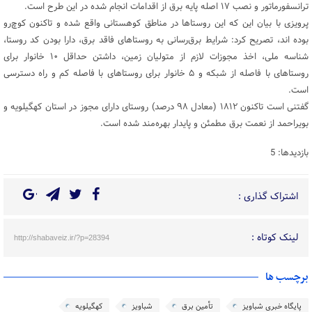
ترانسفورماتور و نصب ۱۷ اصله پایه برق از اقدامات انجام شده در این طرح است.
پرویزی با بیان این که این روستاها در مناطق کوهستانی واقع شده و تاکنون کوچ‌رو
بوده اند، تصریح کرد: شرایط برق‌رسانی به روستاهای فاقد برق، دارا بودن کد روستا،
شناسه ملی، اخذ مجوزات لازم از متولیان زمین، داشتن حداقل ۱۰ خانوار برای
روستاهای با فاصله از شبکه و ۵ خانوار برای روستاهای با فاصله کم و راه دسترسی
است.
گفتنی است تاکنون ۱۸۱۲ (معادل ۹۸ درصد) روستای دارای مجوز در استان کهگیلویه و
بویراحمد از نعمت برق مطمئن و پایدار بهره‌مند شده است.
بازدیدها: 5
اشتراک گذاری :
لینک کوتاه :
http://shabaveiz.ir/?p=28394
برچسب ها
پایگاه خبری شباویز
تأمین برق
شباویز
کهگیلویه