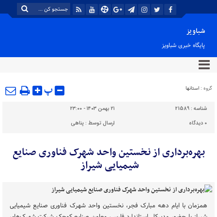
شباویز
پایگاه خبری شباویز
پ
گروه :
استانها
شناسه :
21589
۲۱ بهمن ۱۴۰۳ - ۲۳:۰۰
۰
دیدگاه
ارسال توسط :
پناهی
بهره‌برداری از نخستین واحد شهرک فناوری صنایع
شیمیایی شیراز
همزمان با ایام‌ دهه مبارک فجر، نخستین واحد شهرک فناوری صنایع شیمیایی