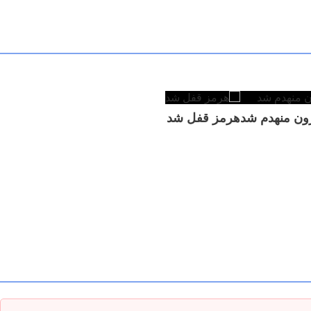
زون منهدم شد
هرمز قفل شد