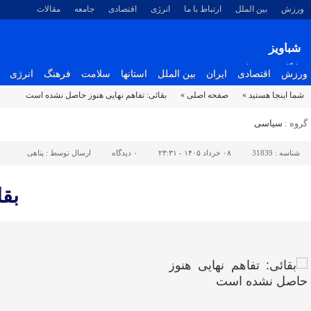
ورزش
بین الملل
ارتباط با ما
انرژی
اقتصادی
جامعه
مقالات
شباویز
پایگاه خبری شباویز
ورزش
اقتصادی
ایران
بین الملل
استانها
سلامت
فرهنگ
انرژی
شما اینجا هستید »
صفحه اصلی »
بقائی: تفاهم نهایی هنوز حاصل نشده است
گروه :
سیاسی
شناسه :
31839
۰۸ خرداد ۱۴۰۵ - ۲۳:۳۱
۰
دیدگاه
ارسال توسط :
پناهی
بق