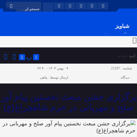
شباویز
پایگاه خبری شباویز
پ
گروه :
استانها
شناسه :
21207
۰۹ بهمن ۱۴۰۳ - ۲۲:۴۰
۰
دیدگاه
ارسال توسط :
پناهی
برگزاری جشن مبعث نخستین پیام آور
صلح و مهربانی در حرم شاهچراغ(ع)