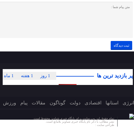
پر بازدید ترین ها
1 روز
1 هفته
1 ماه
انرژی
استانها
اقتصادی
دولت
گوناگون
مقالات
پیام
ورزش
تمام حقوق این وب سایت برای پایگاه خبری شباویز محفوظ است.
نشر مطالب با ذکر نام پایگاه خبری شباویز بلامانع است.
طراحی سایت :
پایگاه خبری شباویز