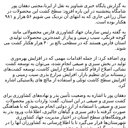
به گزارش پایگاه خبری شباویز به نقل از ایرنا،مجتبی دهقان پور
شامگاه پنجشنبه در این باره افزود: سطح کشت این محصولات در
سال زراعی جاری که به انتهای آن نزدیک می شویم ۵۶ هزار و ۹۸۱
هکتار بوده است.
به گفته رئیس سازمان جهاد کشاورزی فارس محصولاتی مانند
گوجه فرنگی، سیب زمینی و پیاز از عمده‌ترین محصولات تولیدی
استان فارس هستند که در سطحی بالغ بر ۴۰ هزار هکتار کشت می
شوند.
وی اضافه کرد: از جمله اقدامات مهمی که در افزایش بهره‌وری
تولید در بخش سبزی و صیفی انجام شده، می‌توان به توسعه کشت
نشائی، اصلاح ارقام کاشت، اصلاح آرایش کاشت، توسعه کشت‌های
زمستانه برای تنظیم بازار، افزایش مزارع بذری سیب زمینی و
افزایش سطح کاشت تونلی و استفاده از مالچ های پلاستیکی اشاره
کرد.
دهقان پور با اشاره به وضعیت تأمین بذر و نهاده‌های کشاورزی برای
کشت سبزی و صیفی در این استان، گفت: واردات بذور محصولات
سبزی و صیفی با استفاده از ارز دولتی انجام می‌شود که با هماهنگی
صورت گرفته با دفتر سبزی و گیاهان جالیزی، اطلاعات ورود بذر به
فروشگاه‌های سطح استان در اختیار مدیریت جهاد کشاورزی
شهرستان‌ها قرار می‌گیرد تا با اطلاع‌رسانی به کشاورزان آنها را در
تأمین بذور گواهی شده یاری دهند.