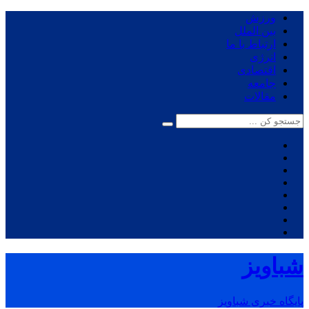
ورزش
بین الملل
ارتباط با ما
انرژی
اقتصادی
جامعه
مقالات
شباویز
پایگاه خبری شباویز