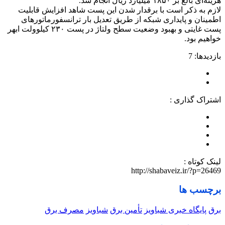
هزینه‌ای بالغ بر ۱۸۵۰ میلیارد ریال انجام شد.
لازم به ذکر است با برقدار شدن این پست شاهد افزایش قابلیت
اطمینان و پایداری شبکه از طریق تعدیل بار ترانسفورماتورهای
پست غایتی و بهبود وضعیت سطح ولتاژ در پست ۲۳۰ کیلوولت ابهر
خواهیم بود.
بازدیدها: 7
اشتراک گذاری :
لینک کوتاه :
http://shabaveiz.ir/?p=26469
برچسب ها
برق
پایگاه خبری شباویز
تأمین برق
شباویز
مصرف برق