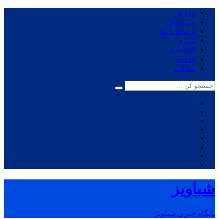
ورزش
بین الملل
ارتباط با ما
انرژی
اقتصادی
جامعه
مقالات
شباویز
پایگاه خبری شباویز