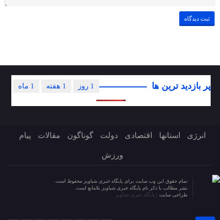
پر بازدید ترین ها
1 روز
1 هفته
1 ماه
انرژی
استانها
اقتصادی
دولت
گوناگون
مقالات
پیام
ورزش
تمام حقوق این وب سایت برای پایگاه خبری شباویز محفوظ است.
نشر مطالب با ذکر نام پایگاه خبری شباویز بلامانع است.
طراحی سایت :
پایگاه خبری شباویز