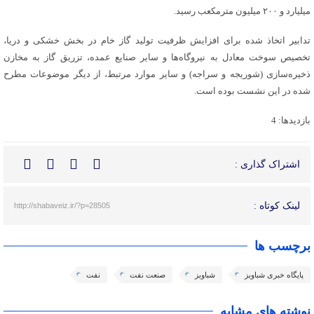
میلیارد و ۲۰۰ میلیون مترمکعب رسید.
تدابیر اتخاذ شده برای افزایش ظرفیت تولید گاز خام در بخش خشکی و دریا،
تخصیص سوخت معادل به نیروگاه‌ها و سایر صنایع عمده، تزریق گاز به مخازن
ذخیره‌سازی (شوریجه و سراجه) و سایر موارد مرتبط، از دیگر موضوعات مطرح
شده در این نشست بوده است.
بازدیدها: 4
اشتراک گذاری :
لینک کوتاه :
http://shabaveiz.ir/?p=28505
برچسب ها
پایگاه خبری شباویز
شباویز
صنعت نفت
نفت
نوشته های مشابه