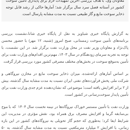
معاونان وی، با هدف بررسی آخرین تمهیدات لازم برای پایداری تأمین سوخت
کشور در آستانه فصل سرد سال برگزار شد؛ آمارها حاکی از رشد قابل توجه
ذخایر سوخت مایع و گاز طبیعی نسبت به مدت مشابه پارسال است.
به گزارش پایگاه خبری شباویز به نقل از پایگاه خبری شانا،نشست بررسی
برنامه‌های تأمین سوخت زمستانی، صبح امروز (شنبه، ۱۲ مهر) با حضور محسن
پاک‌نژاد و معاونان وزیر نفت در محل وزارت نفت برگزار شد. در این نشست، با
توجه به تجربه سرمای زودهنگام در سال ۱۴۰۳، مهم‌ترین اقدام‌های وزارت نفت برای
تأمین به‌موقع سوخت در بخش‌های مختلف مصرفی کشور مورد بررسی قرار گرفت.
بر اساس آمارهای ارائه‌شده، میزان ذخایر سوخت مایع در مخازن نیروگاهی و
شرکت ملی پخش فرآورده‌های نفتی ایران نسبت به مدت مشابه سال گذشته، بیش
از ۲ برابر افزایش یافته است؛ موضوعی که نشان‌دهنده عزم جدی وزارت نفت برای
تأمین پایدار سوخت‌رسانی در کشور است.
وزارت نفت با تأمین مستمر خوراک نیروگاه‌ها در نیمه نخست سال ۱۴۰۴ که با موج
بی‌سابقه گرما و افزایش مصرف برق همراه بود، نقش مؤثری در مدیریت این
شرایط ایفا کرد؛ به‌طوری که حجم گاز تحویلی به نیروگاه‌های کشور در این بازه
زمانی، با افزایش ۲ میلیارد مترمکعبی نسبت به مدت مشابه سال گذشته، به ۵۰