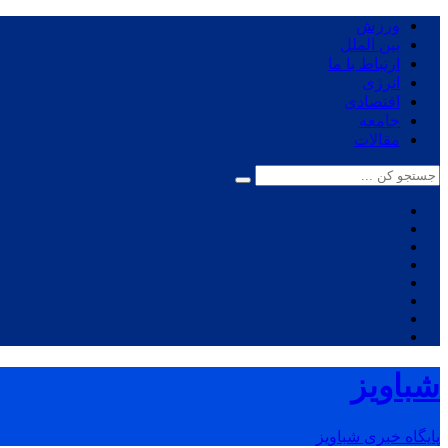
ورزش
بین الملل
ارتباط با ما
انرژی
اقتصادی
جامعه
مقالات
شباویز
پایگاه خبری شباویز