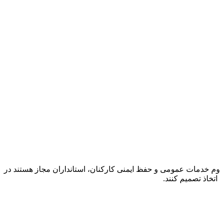
نقل از خبر گزاری فارس،بر اساس بند (۳) بخشنامه شماره ۸۸۴۸ مورخ ۲۲ اردیبهشت ۱۴۰۵، به منظور تداوم خدمات عمومی و حفظ ایمنی کارکنان، استانداران مجاز هستند در