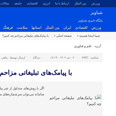
ورزش
بین الملل
ارتباط با ما
انرژی
اقتصادی
جامعه
مقالات
شباویز
پایگاه خبری شباویز
ورزش
اقتصادی
ایران
بین الملل
استانها
سلامت
فرهنگ
شما اینجا هستید »
صفحه اصلی »
با پیامک‌های تبلیغاتی مزاحم چه کنیم؟
گروه :
علم و فناوری
شناسه :
8485
۰۶ دی ۱۴۰۲ - ۱۷:۱۹
۰
دیدگاه
ارسال توسط :
پناهی
با پیامک‌های تبلیغاتی مزاحم
اگر با روش‌های متداول از شر پیا
سامانه می‌توان سرشماره‌های مز