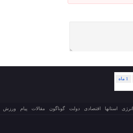
1 ماه
انرژی
استانها
اقتصادی
دولت
گوناگون
مقالات
پیام
ورزش