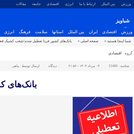
ورزش
بین الملل
ارتباط با ما
انرژی
اقتصادی
جامعه
مقالات
شباویز
پایگاه خبری شباویز
ورزش
اقتصادی
ایران
بین الملل
استانها
سلامت
فرهنگ
انرژی
شما اینجا هستید »
صفحه اصلی »
بانک‌های کشور فردا تعطیل‌ شدند/شعب کشیک فع
گروه :
اقتصادی
شناسه :
15480
۰۳ مرداد ۱۴۰۳ - ۲۱:۵۶
۰
دیدگاه
ارسال توسط :
پناهی
بانک‌های 