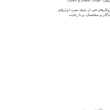
زوین، خواف، سمنان و کاشان،
زوکارهای فنی از جمله نصب ابزارهای
دگان و متقاضیان، و با رعایت