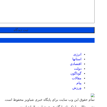
پر بازدید ترین ها
انرژی
استانها
اقتصادی
دولت
گوناگون
مقالات
پیام
ورزش
تمام حقوق این وب سایت برای پایگاه خبری شباویز محفوظ است.
نشر مطالب با ذکر نام پایگاه خبری شباویز بلامانع است.