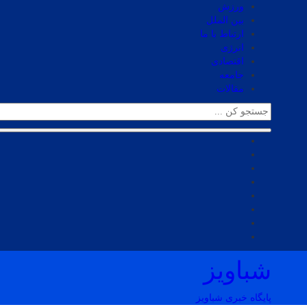
ورزش
بین الملل
ارتباط با ما
انرژی
اقتصادی
جامعه
مقالات
شباویز
پایگاه خبری شباویز