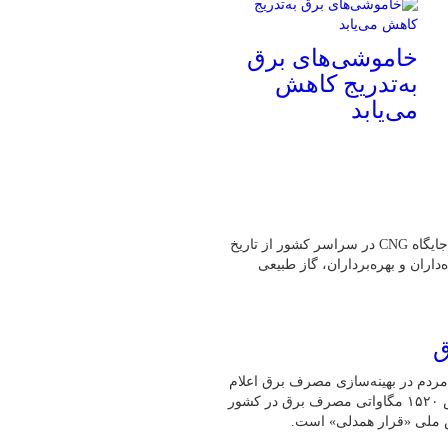
خاموشی‌های برق
به‌تدریج کاهش
می‌یابد
به گفته رئیس هیئت‌مدیره انجمن صنفی CNG کشور،بیش از یک هزار جایگاه CNG در سراسر کشور از تاریخ
ه‌داران و بهره‌برداران، گاز طبیعی
ق
مردم در بهینه‌سازی مصرف برق اعلام
کرد: طی ۲۴ ساعت گذشته (امروز ۳۰ تیرماه)، رکورد بی‌سابقه کاهش ۱۵۲۰ مگاواتی مصرف برق در کشور
ش ملی «قرار همدلی» است.