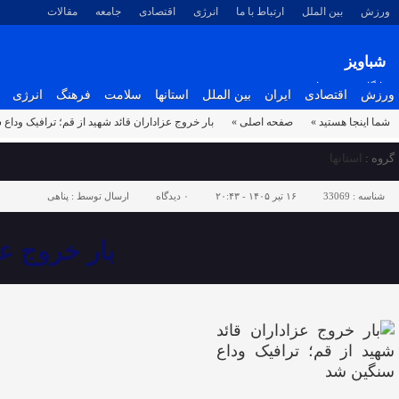
ورزش
بین الملل
ارتباط با ما
انرژی
اقتصادی
جامعه
مقالات
شباویز
پایگاه خبری شباویز
ورزش
اقتصادی
ایران
بین الملل
استانها
سلامت
فرهنگ
انرژی
شما اینجا هستید »
صفحه اصلی »
بار خروج عزاداران قائد شهید از قم؛ ترافیک وداع
گروه :
استانها
شناسه :
33069
۱۶ تیر ۱۴۰۵ - ۲۰:۴۳
۰
دیدگاه
ارسال توسط :
پناهی
بار خروج عز