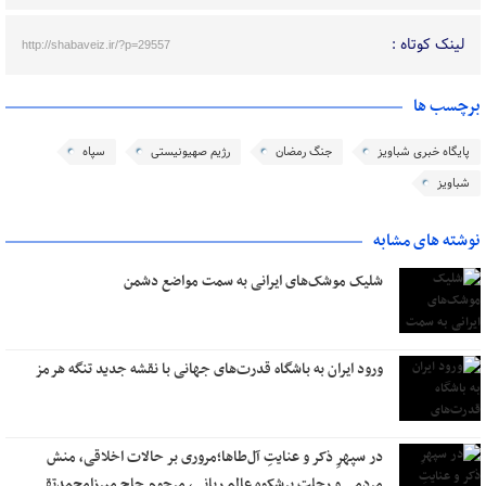
لینک کوتاه :
http://shabaveiz.ir/?p=29557
برچسب ها
پایگاه خبری شباویز
جنگ رمضان
رژیم صهیونیستی
سپاه
شباویز
نوشته های مشابه
شلیک موشک‌های ایرانی به سمت مواضع دشمن
ورود ایران به باشگاه قدرت‌های جهانی با نقشه جدید تنگه هرمز
در سپهرِ ذکر و عنایتِ آل‌طاها؛مروری بر حالات اخلاقی، منش
مردمی و رحلتِ پرشکوه عالم ربانی، مرحوم حاج میرزامحمدتقی