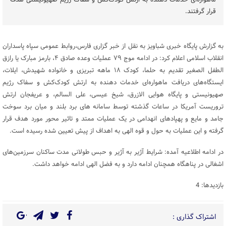
ماهواره‌ای خدمات دهنده به ارتش کودک‌کش و سفاک رژیم صهیونیستی هدف
قرار گرفتند.
به گزارش پایگاه خبری شباویز به نقل از خبر گزاری فارس،روابط عمومی سپاه پاسداران
انقلاب اسلامی اعلام کرد: در ادامه موج ۷۹ عملیات وعده صادق ۴، بارمز مبارک یا رازق
الطفل الصغیر تقدیم به حلما، کودک ۱۸ ماهه تبریزی و خانواده شهیدش، ایلات،
ایستگاه‌های دریافت ماهواره‌ای خدمات دهنده به ارتش کودک‌کش و سفاک رژیم
صهیونیستی و پایگاه هوایی الازرق، شیخ عیسی، علی السالم، و عریفجان ارتش
تروریست آمریکا در ساعات گذشته توسط سامانه های برد بلند و میان برد سوخت
جامد و مایع و پهپادهای انهدامی در یک عملیات ممتد و تاثیر محور مورد هدف قرار
گرفته و این عملیات به حول و قوه الهی به اهداف از پیش تعیین شده رسیده است.
در ادامه اطلاعیه آمده: شرایط آژیر به آژیر و حبس طولانی مدت ساکنان سرزمین‌های
اشغالی در پناهگاه همچنان ادامه دارد و به فضل الهی ادامه خواهد داشت.
بازدیدها: 4
اشتراک گذاری :