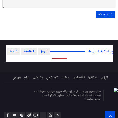
پر بازدید ترین ها
1 روز
1 هفته
1 ماه
انرژی
استانها
اقتصادی
دولت
گوناگون
مقالات
پیام
ورزش
تمام حقوق این وب سایت برای پایگاه خبری شباویز محفوظ است.
نشر مطالب با ذکر نام پایگاه خبری شباویز بلامانع است.
طراحی سایت :
پایگاه خبری شباویز