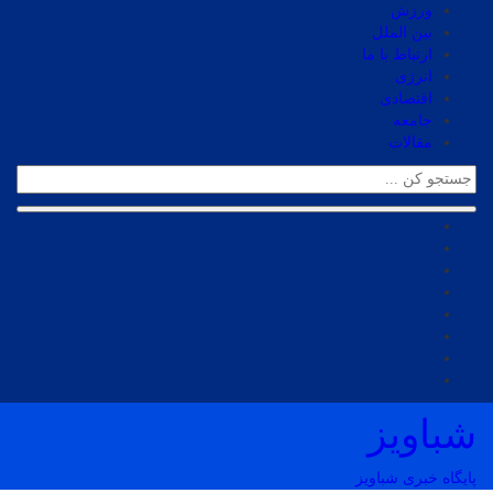
ورزش
بین الملل
ارتباط با ما
انرژی
اقتصادی
جامعه
مقالات
شباویز
پایگاه خبری شباویز