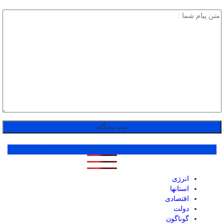
پر بازدید ترین ها
1 روز
1 هفته
1 ماه
انرژی
استانها
اقتصادی
دولت
گوناگون