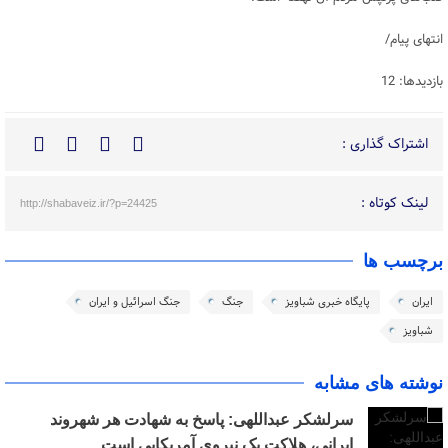
انتهای پیام/
بازدیدها: 12
اشتراک گذاری :
لینک کوتاه :
http://shabaveiz.ir/?p=24425
برچسب ها
ایران
پایگاه خبری شباویز
جنگ
جنگ اسرائیل و ایران
شباویز
نوشته های مشابه
سرلشکر عبداللهی: پاسخ به شهادت هر شهروند
ایرانی، هلاکت یک نیروی آمریکایی است