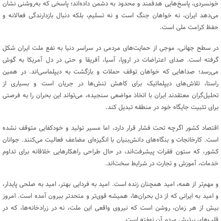
خونسردی، پاسخ‌هایی هدفمند و محدود به دشمن داده‌اند؛ پاسخی که به‌روشنی نشان
می‌دهد ایران، نه خواهان جنگ است و نه تسلیم، بلکه دنبال بازدارندگی فعالانه و
حفظ کرامت ملی است.
در سطح جهانی، موجی از حمایت‌های مردمی در سراسر دنیا به نفع ملت ایران شکل
گرفته است. صدای اعتراضات در اروپا، آسیا، آفریقا و حتی در دل آمریکا به گوش
می‌رسد؛ صداهایی که خواهان توقف حملات و بازگشت به دیپلماسی‌اند. در همین
راستا، تلاش‌های دیپلماتیک برای کاهش تنش‌ها در جریان است و بسیاری از
تحلیل‌گران معتقدند ایران با اتخاذ مواضعی سنجیده، می‌تواند این بحران را به فرصتی
برای تثبیت جایگاه خود در منطقه تبدیل کند.
اقتصاد کشور اگرچه تحت فشار قرار دارد، اما مسیر تولید و خودکفایی متوقف نشده
است. کارخانجات و بنگاه‌های دانش‌بنیان با انگیزه‌ای مضاعف فعالیت می‌کنند. جوانان
کشور، که ستون فقرات پیشرفت‌اند، در حال طراحی راهکارهایی خلاقانه برای تداوم
خدمات، آموزش و تجارت در شرایط سخت‌اند.
و مهم‌تر از همه، امید همچنان زنده است. امید به فردایی بهتر، امید به صلحی پایدار،
و امید به ایرانی که از دل بحران‌ها، همیشه قوی‌تر و متحدتر بیرون آمده است. امروز
بیش از هر زمان، روشن است که نیروی واقعی این ملت، نه در زرادخانه‌ها، که در
قلب‌های پرتپش مردم آن نهفته است.