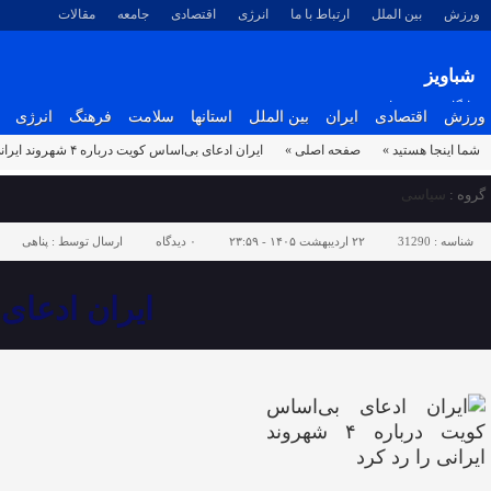
ورزش
بین الملل
ارتباط با ما
انرژی
اقتصادی
جامعه
مقالات
شباویز
پایگاه خبری شباویز
ورزش
اقتصادی
ایران
بین الملل
استانها
سلامت
فرهنگ
انرژی
شما اینجا هستید »
صفحه اصلی »
ایران ادعای بی‌اساس کویت درباره ۴ شهروند ایرانی را رد کرد
گروه :
سیاسی
شناسه :
31290
۲۲ اردیبهشت ۱۴۰۵ - ۲۳:۵۹
۰
دیدگاه
ارسال توسط :
پناهی
ایران ادعای بی‌اساس 