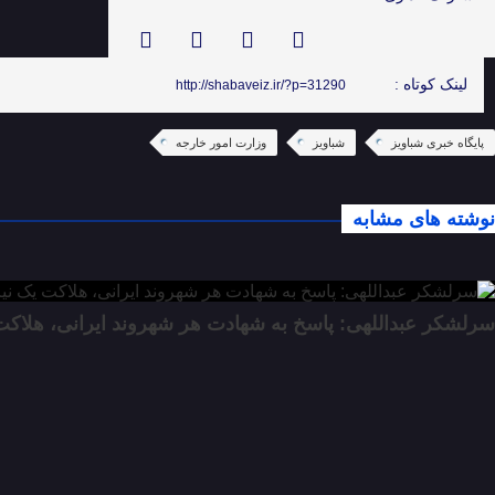
لینک کوتاه :
http://shabaveiz.ir/?p=31290
پایگاه خبری شباویز
شباویز
وزارت امور خارجه
نوشته های مشابه
سرلشکر عبداللهی: پاسخ به شهادت هر شهروند ایرانی، هلاک