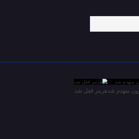
زون منهدم شد
هرمز قفل شد