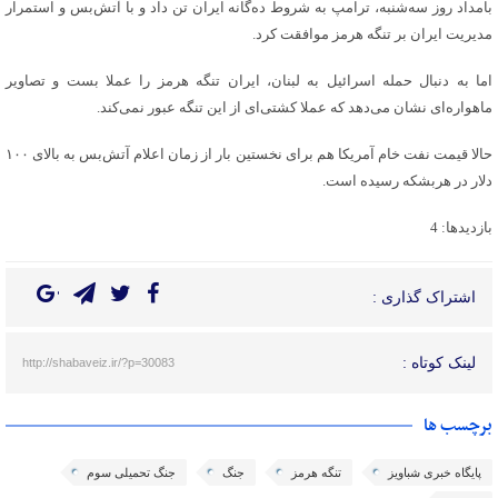
بامداد روز سه‌شنبه، ترامپ به شروط ده‌گانه ایران تن داد و با آتش‌بس و استمرار
مدیریت ایران بر تنگه هرمز موافقت کرد.
اما به دنبال حمله اسرائیل به لبنان، ایران تنگه هرمز را عملا بست و تصاویر
ماهواره‌ای نشان می‌دهد که عملا کشتی‌ای از این تنگه عبور نمی‌کند.
حالا قیمت نفت خام آمریکا هم برای نخستین بار از زمان اعلام آتش‌بس به بالای ۱۰۰
دلار در هربشکه رسیده است.
بازدیدها: 4
اشتراک گذاری :
لینک کوتاه :
http://shabaveiz.ir/?p=30083
برچسب ها
پایگاه خبری شباویز
تنگه هرمز
جنگ
جنگ تحمیلی سوم