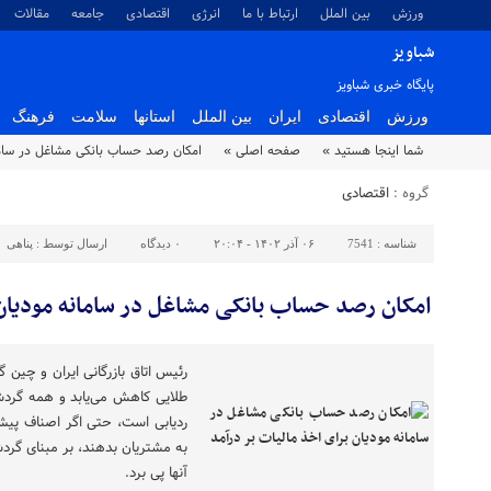
ورزش
بین الملل
ارتباط با ما
انرژی
اقتصادی
جامعه
مقالات
شباویز
پایگاه خبری شباویز
ورزش
اقتصادی
ایران
بین الملل
استانها
سلامت
فرهنگ
شما اینجا هستید »
صفحه اصلی »
امکان رصد حساب‌‌ بانکی مشاغل در سامانه
گروه :
اقتصادی
شناسه :
7541
۰۶ آذر ۱۴۰۲ - ۲۰:۰۴
۰
دیدگاه
ارسال توسط :
پناهی
امکان رصد حساب‌‌ بانکی مشاغل در سامانه مودیان بر
رئیس اتاق بازرگانی ایران و چین 
طلایی کاهش می‌یابد و همه گردش‌
ردیابی است، حتی اگر اصناف پیشن
به مشتریان بدهند، بر مبنای گرد
آنها پی برد.