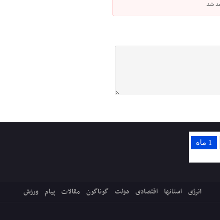
هد شد.
1 ماه
انرژی
استانها
اقتصادی
دولت
گوناگون
مقالات
پیام
ورزش