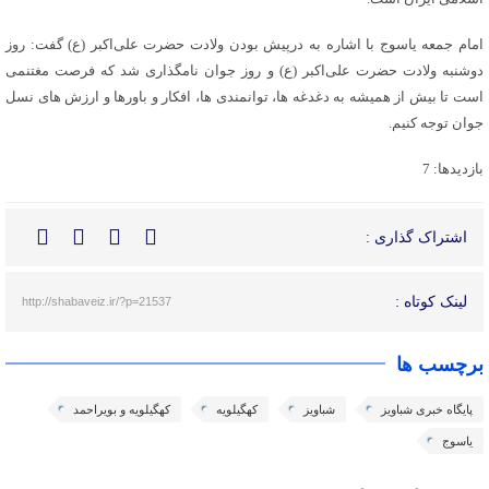
امام جمعه یاسوج با اشاره به درپیش بودن ولادت حضرت علی‌اکبر (ع) گفت: روز
دوشنبه ولادت حضرت علی‌اکبر (ع) و روز جوان نامگذاری شد که فرصت مغتنمی
است تا بیش از همیشه به دغدغه ها، توانمندی ها، افکار و باورها و ارزش های نسل
جوان توجه کنیم.
بازدیدها: 7
اشتراک گذاری :
لینک کوتاه :
http://shabaveiz.ir/?p=21537
برچسب ها
پایگاه خبری شباویز
شباویز
کهگیلویه
کهگیلویه و بویراحمد
یاسوج