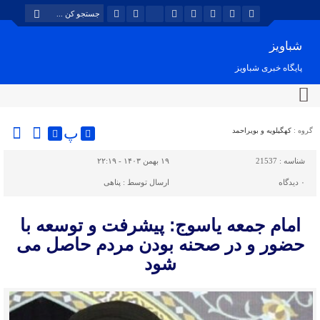
شباویز
پایگاه خبری شباویز
پ
گروه :
کهگیلویه و بویراحمد
شناسه :
21537
۱۹ بهمن ۱۴۰۳ - ۲۲:۱۹
۰
دیدگاه
ارسال توسط :
پناهی
امام جمعه یاسوج: پیشرفت و توسعه با
حضور و در صحنه بودن مردم حاصل می
شود