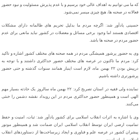
که ما می توانیم به اهداف عالی خود برسیم و با عدم پذیرش مسئولیت و نبود حضور
فعالانه در صحنه ها، هیچ چیزی میسر نمی‌شود.
حسینی یادآور شد: اگرچه مردم ما بدلیل تحریم های ظالمانه دارای مشکلات
اقتصادی هستند اما وجود برخی مسائل و معضلات در کشور نباید مانعی برای عدم
حضور مردم در صحنه ها باشد.
وی به حضور پرشور همیشگی مردم در همه صحنه های مختلف کشور اشاره و تاکید
کرد: مردم ما تاکنون در عرصه های مختلف حضور حداکثری داشتند و با توجه به
درپیش بودن ۲۲ بهمن ماه، لازم است اینبار همانند سنوات گذشته و حتی حضور
پرشورتری داشته باشیم.
نماینده ولی فقیه در استان تصریح کرد: ۲۲ بهمن ماه سالروز یک حادثه بسیار مهم
الهی است و همینطور حضور حداکثری مردم در این رویداد نقشه دشمن را خنثی
می‌کنند.
وی با اشاره به اثرات انقلاب اسلامی برای کشور یادآور شد: ثبات، امنیت و حفظ
تمامیت ارضی ایران توسط انقلاب اسلامی ایران ضمانت شد و همینطور موتور
پیشران کشور در عرصه علم و فناوری و ایجاد زیرساخت‌ها از دستاوردهای انقلاب
اسلامی ایران است.