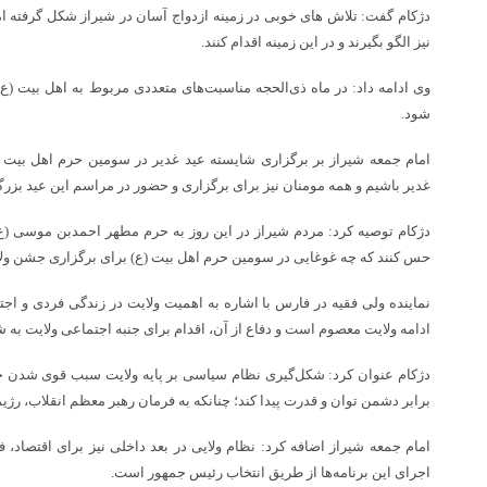
دژکام گفت: تلاش های خوبی در زمینه ازدواج آسان در شیراز شکل گرفته اما
نیز الگو بگیرند و در این زمینه اقدام کنند.
وی ادامه داد: در ماه ذی‌الحجه مناسبت‌های متعددی مربوط به اهل بیت (ع
شود.
امام جمعه شیراز بر برگزاری شایسته عید غدیر در سومین حرم اهل بیت (ع)
غدیر باشیم و همه مومنان نیز برای برگزاری و حضور در مراسم این عید بزرگ 
دژکام توصیه کرد: مردم شیراز در این روز به حرم مطهر احمدبن موسی (ع) بی
حس کنند که چه غوغایی در سومین حرم اهل بیت (ع) برای برگزاری جشن ولا
نماینده ولی فقیه در فارس با اشاره به اهمیت ولایت در زندگی فردی و اج
ادامه ولایت معصوم است و دفاع از آن، اقدام برای جنبه اجتماعی ولایت به ش
دژکام عنوان کرد: شکل‌گیری نظام سیاسی بر پایه ولایت سبب قوی شدن جه
برابر دشمن توان و قدرت پیدا کند؛ چنانکه به فرمان رهبر معظم انقلاب، ر
امام جمعه شیراز اضافه کرد: نظام ولایی در بعد داخلی نیز برای اقتصاد، 
اجرای این برنامه‌ها از طریق انتخاب رئیس جمهور است.