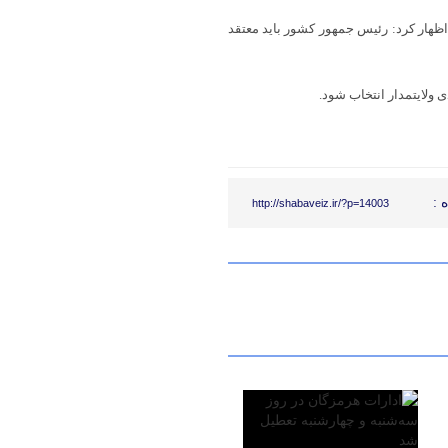
 اظهار کرد: رئیس جمهور کشور باید معتقد
 ولایتمدار انتخاب شود.
 :
http://shabaveiz.ir/?p=14003