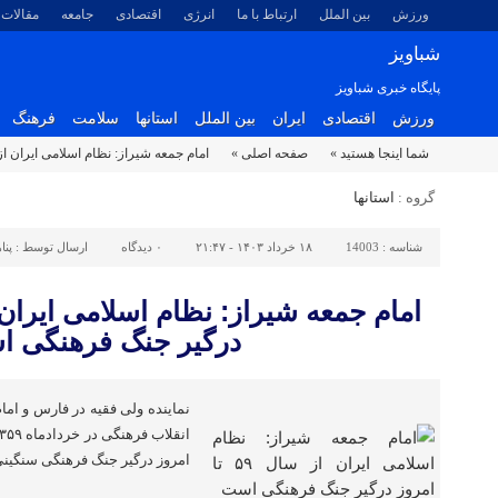
ورزش
بین الملل
ارتباط با ما
انرژی
اقتصادی
جامعه
مقالات
شباویز
پایگاه خبری شباویز
ورزش
اقتصادی
ایران
بین الملل
استانها
سلامت
فرهنگ
شما اینجا هستید »
صفحه اصلی »
امام جمعه شیراز: نظام اسلامی ایران از سال ۵۹ تا امروز درگیر جنگ 
گروه :
استانها
شناسه :
14003
۱۸ خرداد ۱۴۰۳ - ۲۱:۴۷
۰
دیدگاه
ارسال توسط :
پنا
درگیر جنگ فرهنگی 
نماینده ولی فقیه در فارس و اما
امروز درگیر جنگ فرهنگی سنگین