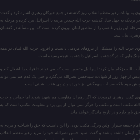
وی به بیانات رهبر معظم انقلاب روز گذشته در جمع خبرگان رهبری اشاره کرد و گفت:
در نزدیک به چهل سال گذشته حزب الله چندین مرتبه با اسرائیل نبرد کرده و مرحله به
مرحله این رژیم غاصب را از مناطق لبنان بیرون کرده است که این مسأله در گفتمان
رهبری بیان شد.
وی حزب الله را متشکل از نیروهای مردمی دانست و افزود: حزب الله لبنان در همه
جنگ‌هایی که در گذشته با اسرائیل داشته به نتیجه رسیده است.
آیت الله دژکام بیان کرد: اسرائیل متصور است که می تواند تا فرات را اشغال کند و
بیش از چهل روز از شهادت سیدحسن نصرالله می‌گذرد و حتی یک قدم هم نمی تواند
پیش برود بلکه ضربات سهمگینی نیز خورده و در پی عقب نشینی است.
وی گفت: رهبری فرمودند که اگر رهبران مقاومت هم شهید شوند اما حماس و حزب
الله مکتب است و مکتب را هرگز نمی توان از بین برد و مقاومت مکتبی است که به
حق باور دارد و در تاریخ ماندگار خواهد ماند.
امام جمعه شیراز اولین ویژگی مکتب بودن را این دانست که حق را شناخته و مردم به
آن ایمان داشته باشند و گفت: سید حسن نصرالله خود را مرید رهبر معظم انقلاب