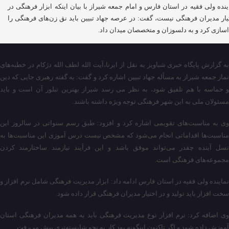
ینده ولی فقیه در استان فارس و امام جمعه شیراز با بیان اینکه ابزار فرهنگی در
یار مدیران فرهنگی نیست، گفت: در عرصه جهاد تبیین باید نق زن‌های فرهنگی را
سازی کرد و به دلسوزان و متخصصان میدان داد.
به گزارش پایگاه خبری شباویز به نقل از ایرنا،آیت الله لطف الله دژکام در خطبه‌های
نماز جمعه شیراز به مسأله جهاد تبیین اشاره کرد و گفت: به گفته رهبری جایی که دین
و حماسه با هم تلفیق شود، به نظر می رسد شیراز بهترین تبلور آن است و باید
مسئولان ملی به این شهر فرهنگی توجه ویژه داشته باشند.
وی به مناسبت‌های تقویمی اشاره کرد و افزود: طبق رسم سنواتی در سالروز این
مناسبت‌ها اقداماتی انجام می‌شود که مشخص نیست درس آموزی این مناسبت‌ها به
نسل آینده چقدر می‌تواند موفق باشد و این فرآیند نیازمند ساختارمند کردن
مجموعه‌های فرهنگی است.
نماینده ولی فقیه در استان فارس ادامه داد: ابزار مدیریت فرهنگی شامل نرم افزار و
سخت افزار باید تولید و در اختیار مدیران فرهنگی قرار داده شود.
وی اضافه کرد: نرم افزار نوع مدیریت فرهنگی باید به همه مدیران فرهنگی استان
آموزش داده شود و اگر تاکنون اینگونه بود کار به نحو شایسته‌تری پیش می‌رفت.