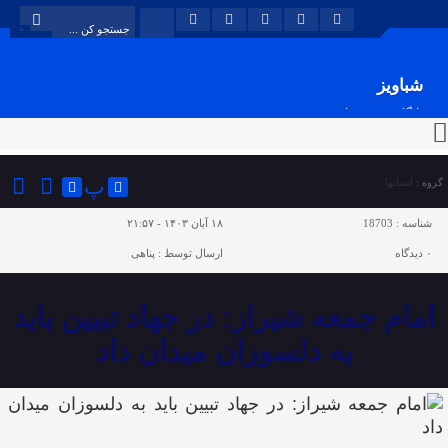
شباویز
پایگاه خبری شباویز
پ
گروه :
استانها
شناسه :
18703
۱۸ آبان ۱۴۰۳ - ۲۱:۵۷
۰
دیدگاه
ارسال توسط :
پناهی
امام جمعه شیراز: در جهاد تبیین باید
به دلسوزان میدان داد