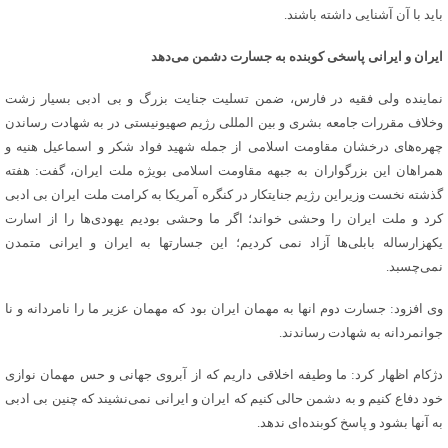
باید با آن آشنایی داشته باشند.
ایران و ایرانی پاسخی کوبنده به جسارت دشمن می‌دهد
نماینده ولی فقیه در فارس، ضمن تسلیت جنایت بزرگ و بی ادبی بسیار زشت
وخلاف مقررات جامعه بشری و بین المللی رژیم صهیونیستی در به شهادت رساندن
چهره‌های درخشان مقاومت اسلامی از جمله شهید فواد شکر و اسماعیل هنیه و
همراهان این بزرگواران به جبهه مقاومت اسلامی بویژه ملت ایران، گفت: هفته
گذشته نخست وزیراین رژیم جنایتکار در کنگره آمریکا به کرامت ملت ایران بی ادبی
کرد و ملت ایران را وحشی خواند؛ اگر ما وحشی بودیم یهودی‌ها را از اسارت
یکهزارساله بابلی‌ها آزاد نمی کردیم؛ این جسارتها به ایران و ایرانی متمدن
نمی‌چسبد.
وی افزود: جسارت دوم انها به مهمان ایران بود که مهمان عزیر ما را نامردانه و نا
جوانمردانه به شهادت رساندند.
دژکام اظهار کرد: ما وطیفه اخلاقی داریم که از آبروی جهانی و حس مهمان نوازی
خود دفاع کنیم و به دشمن حالی کنیم که ایران و ایرانی نمی‌نشیند که چنین بی ادبی
به آنها بشود و پاسخ کوبنده‌ای ندهد.