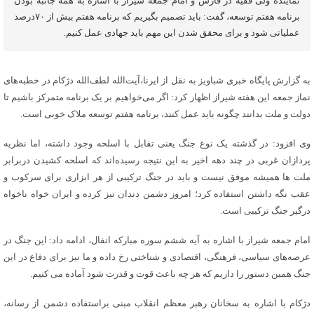
نماینده ولی فقیه در فارس و امام جمعه شیراز با اشاره به همه جانبه بودن
برنامه هفتم توسعه، گفت: باید تصمیم بگیریم که برنامه هفتم بیش از ۷۰درصد
عملیاتی شود و برای محقق شدن این مهم باید جهادی عمل کنیم.
به گزارش پایگاه خبری شباویز به نقل از ایرنا،آیت‌الله لطف‌الله دژکام در خطبه‌های
نماز جمعه این هفته شیراز اظهار کرد: اگر می‌خواهیم بر یک برنامه متمرکز باشیم تا
دولت و ملت بدانند چگونه باید عمل کنند، برنامه هفتم توسعه ملاک خوبی است.
وی افزود: در گذشته یک نوع جنگ یعنی تقابل با اسلحه وجود داشته، اما نظریه
پردازان غربی در چند دهه اخیر به این نتیجه رسیده‌اند که اسلحه کشیدن دربرابر
ملت ها همیشه موفق نیست و باید در جنگ ترکیبی از هر ابزاری برای سرکوب و
عقب نگه داشتن استفاده کرد؛ امروز دشمن دندان تیز کرده و ایران خواه ناخواه
درگیر جنگ ترکیبی است.
امام جمعه شیراز با اشاره به آیه ششم سوره مبارکه انفال، ادامه داد: این جنگ در
عرصه‌های سیاسی، فرهنگی، اقتصادی و شناختی رخ داده و ما نیز برای دفاع در این
جنگ همین دستور را داریم که هر چه باعث قوت و قدرت شود آماده می کنیم.
دژکام با اشاره به سخانان رهبر معظم انقلاب مبنی براستفاده دشمن از رسانه،