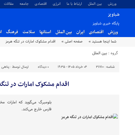
ورزش
بین الملل
ارتباط با ما
انرژی
اقتصادی
جامعه
مقالات
شباویز
پایگاه خبری شباویز
ورزش
اقتصادی
ایران
بین الملل
استانها
سلامت
فرهنگ
ا
شما اینجا هستید »
صفحه اصلی »
اقدام مشکوک امارات در تنگه هرمز
گروه :
بین الملل
شناسه :
31710
۰۴ خرداد ۱۴۰۵ - ۱۹:۳۵
۰
دیدگاه
ارسال توسط :
پناهی
اقدام مشکوک امارات در تنگه
بلومبرگ می‌گوید که امارات مخف
فارس خارج می‌کند.