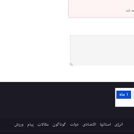
هد شد.
1 ماه
انرژی
استانها
اقتصادی
دولت
گوناگون
مقالات
پیام
ورزش