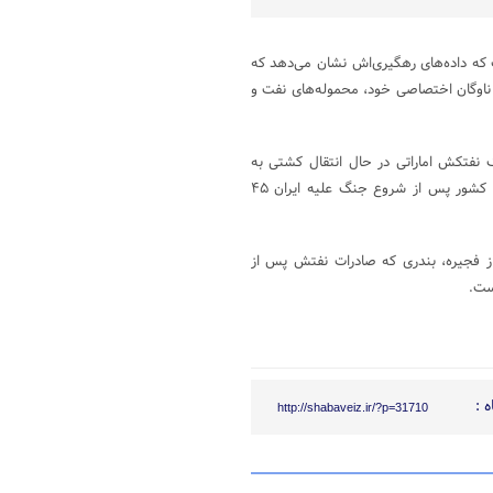
 که داده‌های رهگیری‌اش نشان می‌دهد که
 ملی نفت ابوظبی (ادنوک) با خاموش کردن موقعیت‌یاب خودکار (AIS) ناوگان اختصاصی خود، محموله‌های نفت و
 نفتکش اماراتی در حال انتقال کشتی به
کشتی مخفیانه نفت بوده است.آمارها هم نشان می‌دهد که تولید نفت این کشور پس از شروع جنگ علیه ایران ۴۵
 فجیره‌، بندری که صادرات نفتش پس از
 :
http://shabaveiz.ir/?p=31710