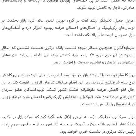
داده که ممکن است در پی حمله‌های پهپادی اوکراین به پایانه‌ها و پالایشگاه‌های
صادراتی، ناچار به کاهش تولید شوند.
امریل جمیل، تحلیلگر ارشد نفت در گروه بورس لندن اعلام کرد: بازار به‌شدت بر
نوسان‌های ژئوپلیتیک و اختلال‌های احتمالی عرضه روسیه تمرکز دارد و آشفتگی‌های
بازار همچنان قیمت‌ها را بالا نگه داشته است.
سرمایه‌گذاران همچنین منتظر نتیجه نشست بانک مرکزی هستند؛ نشستی که انتظار
می‌رود در آن نرخ بهره ۲۵ واحد پایه کاهش یابد، این اقدام می‌تواند هزینه‌های
استقراض را کاهش و تقاضای سوخت را افزایش دهد.
پریانکا ساچدوا، تحلیلگر ارشد بازار در مؤسسه فیلیپ نوا، بیان کرد: بازارها روی کاهش
نرخ بهره شرط‌بندی کرده‌اند، زیرا این اقدام می‌تواند تقاضای انرژی را تقویت کند. با این
حال لغو کاهش عرضه داوطلبانه هشت کشور ائتلاف تولیدکنندگان عضو سازمان
کشورهای صادرکننده نفت (اوپک) و متحدانش (اوپک‌پلاس) احتمال مازاد عرضه جهانی
در ادامه سال را افزایش داده است.
تونی سیکامور، تحلیلگر مؤسسه آی‌جی (IG)، هم تأکید کرد که تمرکز بازار بر ترکیب
دیدگاه‌های اعضای بانک مرکزی آمریکا، از جمله «استفن میران» و لحن جروم پاول،
رئیس بانک مرکزی در نشست خبری خواهد بود.