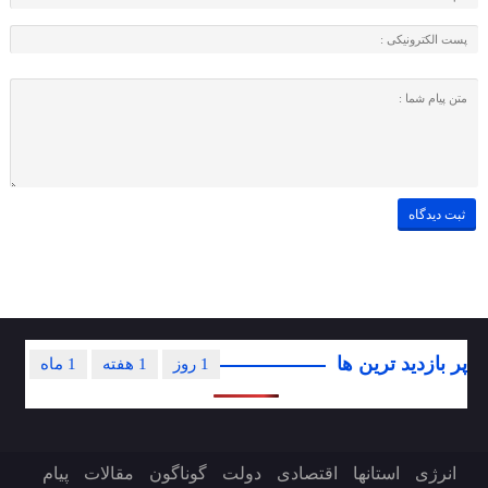
پر بازدید ترین ها
1 روز
1 هفته
1 ماه
انرژی
استانها
اقتصادی
دولت
گوناگون
مقالات
پیام