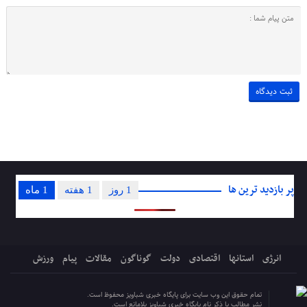
پر بازدید ترین ها
1 روز
1 هفته
1 ماه
انرژی
استانها
اقتصادی
دولت
گوناگون
مقالات
پیام
ورزش
تمام حقوق این وب سایت برای پایگاه خبری شباویز محفوظ است.
نشر مطالب با ذکر نام پایگاه خبری شباویز بلامانع است.