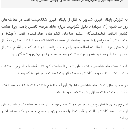
در ماه سپتامبر و نگرانی‌ها از ضعف تقاضای جهانی کاهش یافت.
به گزارش پایگاه خبری شباویز به نقل از پایگاه خبری شانا،قیمت نفت در معامله‌های
روز سه‌شنبه (۱۴ مرداد) به‌دلیل نگرانی‌ها درباره مازاد عرضه کاهش یافت، زیرا هشت
کشور ائتلاف تولیدکنندگان عضو سازمان کشورهای صادرکننده نفت (اوپک) و
متحدانش (اوپک‌پلاس) با وجود چشم‌انداز ضعیف تقاضا تصمیم گرفتند بخشی دیگر از
از کاهش عرضه داوطلبانه اضافه خود را در ماه سپتامبر لغو کنند که این اقدام بیش از
جبران احتمال محدود شدن عرضه نفت روسیه به‌دلیل تحریم‌های واشینگتن بود.
قیمت نفت خام شاخص برنت دریای شمال تا ساعت ۴ و ۲۴ دقیقه بامداد روز سه‌شنبه
با ۱۱ سنت یا ۰.۱۶ درصد کاهش به ۶۸ دلار و ۶۵ سنت برای هر بشکه رسید.
در همین حال، نفت خام شاخص دابلیوتی‌آی آمریکا هم با ۱۲ سنت یا ۰.۱۸ درصد افت،
۶۶ دلار و ۱۷ سنت به ازای هر بشکه دادوستد شد.
این چهارمین کاهش پیاپی برای هر دو شاخص بود که در جلسه معاملاتی پیشین بیش
از یک درصد کاهش یافت و قیمت‌ها را به پایین‌ترین سطح خود در یک هفته اخیر
رساند.