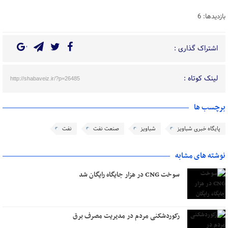
بازدیدها: 6
اشتراک گذاری :
لینک کوتاه :
http://shabaveiz.ir/?p=26485
برچسب ها
پایگاه خبری شباویز
شباویز
صنعت نفت
نفت
نوشته های مشابه
سوخت CNG در هزار جایگاه رایگان شد
رکوردشکنی مردم در مدیریت مصرف برق