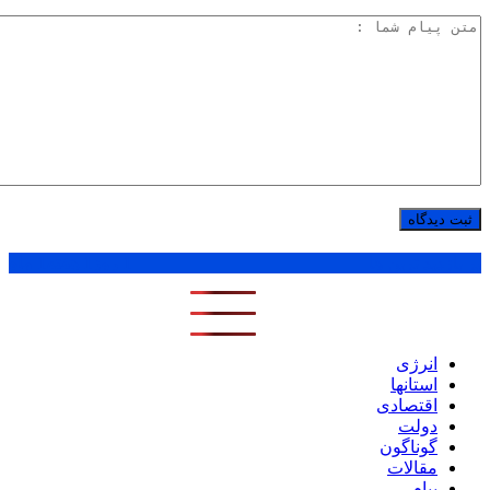
پر بازدید ترین ها
1 روز
1 هفته
1 ماه
انرژی
استانها
اقتصادی
دولت
گوناگون
مقالات
پیام