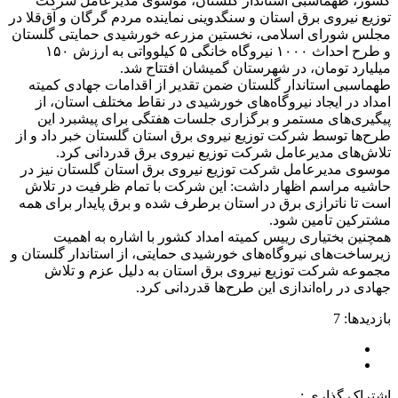
کشور، طهماسبی استاندار گلستان، موسوی مدیرعامل شرکت
توزیع نیروی برق استان و سنگدوینی نماینده مردم گرگان و آق‌قلا در
مجلس شورای اسلامی، نخستین مزرعه خورشیدی حمایتی گلستان
و طرح احداث ۱۰۰۰ نیروگاه خانگی ۵ کیلوواتی به ارزش ۱۵۰
میلیارد تومان، در شهرستان گمیشان افتتاح شد.
طهماسبی استاندار گلستان ضمن تقدیر از اقدامات جهادی کمیته
امداد در ایجاد نیروگاه‌های خورشیدی در نقاط مختلف استان، از
پیگیری‌های مستمر و برگزاری جلسات هفتگی برای پیشبرد این
طرح‌ها توسط شرکت توزیع نیروی برق استان گلستان خبر داد و از
تلاش‌های مدیرعامل شرکت توزیع نیروی برق قدردانی کرد.
موسوی مدیرعامل شرکت توزیع نیروی برق استان گلستان نیز در
حاشیه مراسم اظهار داشت: این شرکت با تمام ظرفیت در تلاش
است تا ناترازی برق در استان برطرف شده و برق پایدار برای همه
مشترکین تامین شود.
همچنین بختیاری رییس کمیته امداد کشور با اشاره به اهمیت
زیرساخت‌های نیروگاه‌های خورشیدی حمایتی، از استاندار گلستان و
مجموعه شرکت توزیع نیروی برق استان به دلیل عزم و تلاش
جهادی در راه‌اندازی این طرح‌ها قدردانی کرد.
بازدیدها: 7
اشتراک گذاری :