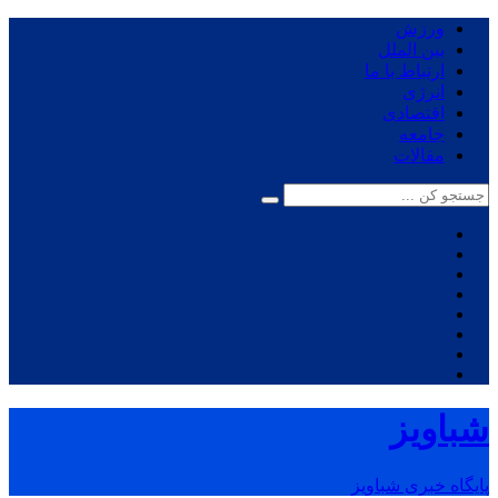
ورزش
بین الملل
ارتباط با ما
انرژی
اقتصادی
جامعه
مقالات
شباویز
پایگاه خبری شباویز