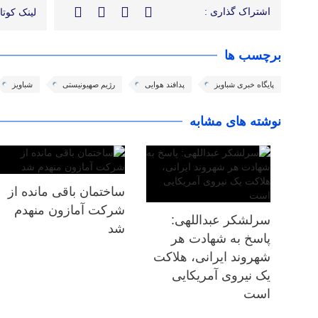
اشتراک گذاری :
لینک کوتاه
برچسب ها
پایگاه خبری شباویز
پدافند هوایی
رژیم صهیونیستی
شباویز
نوشته های مشابه
ساختمان باقی مانده از
شرکت آمازون منهدم
سرلشکر عبداللهی:
شد
پاسخ به شهادت هر
شهروند ایرانی، هلاکت
یک نیروی آمریکایی
است