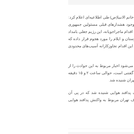
اتم الانبیا(ص) طی اطلاعیه‌ای اعلام کرد:
 وجود هشدارهای قبلی مسئولین جمهوری
اقدام ماجراجویانه، این رژیم جعلی بامداد
تان و ایلام را مورد هجوم قرار داده که
ین اقدام تجاوزکارانه آسیب‌های محدودی
‌شود اخبار مربوط به این حوادث را از
طریق رسانه ملی دنبال نمایند و به شایعات رسانه‌های دشمن توجه ننمایند گفتنی است، حوالی ساعت ۲ و ۱۵ دقیقه
هران شنیده شد.
دافند هوایی شنیده شد که در پی آن
ف تهران مربوط به واکنش پدافند هوایی