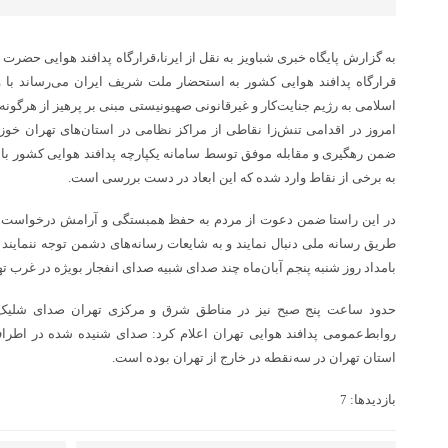
به گزارش پایگاه خبری شباویز به نقل از ایرنا،قرارگاه پدافند هوایی حضرت خ
قرارگاه پدافند هوایی کشور به استحضار ملت شریف ایران می‌رساند با
اسلامی به رژیم جنایت‌کار و غیرقانونی صهیونیستی مبنی بر پرهیز از هرگونه 
امروز در اقدامی تنش‌زا نقاطی از مراکز نظامی در استان‌های تهران خوزس
ضمن رهگیری و مقابله موفق توسط سامانه یکپارچه پدافند هوایی کشور با ا
به برخی از نقاط وارد شده که این ابعاد در دست بررسی است.
در این راستا ضمن دعوت از مردم به حفظ همبستگی و آرامش درخواست می
بامداد روز شنبه پنجم آبان‌ماه چند صدای شبیه صدای انفجار بویژه در غرب ت
حدود ساعت پنج صبح نیز در مناطق شرق و مرکزی تهران صدای شلیک پ
روابط‌عمومی پدافند هوایی تهران اعلام کرد: صدای شنیده شده در اطرا
استان تهران در سه‌نقطه در خارج از تهران بوده است.
بازدیدها: 7