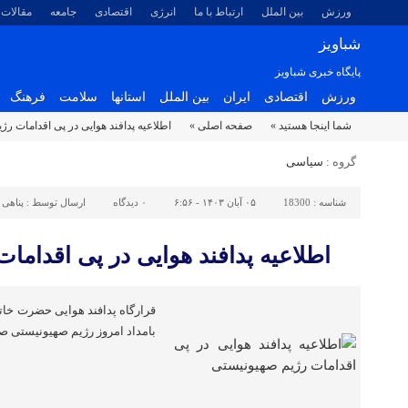
ورزش
بین الملل
ارتباط با ما
انرژی
اقتصادی
جامعه
مقالات
شباویز
پایگاه خبری شباویز
ورزش
اقتصادی
ایران
بین الملل
استانها
سلامت
فرهنگ
شما اینجا هستید »
صفحه اصلی »
اطلاعیه پدافند هوایی در پی اقدامات ر
گروه :
سیاسی
شناسه :
18300
۰۵ آبان ۱۴۰۳ - ۶:۵۶
۰
دیدگاه
ارسال توسط :
پناهی
اطلاعیه پدافند هوایی در پی اقداما
قرارگاه پدافند هوایی حضرت خاتم 
بامداد امروز رژیم صهیونیستی صا