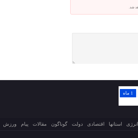
هد شد.
1 ماه
انرژی
استانها
اقتصادی
دولت
گوناگون
مقالات
پیام
ورزش