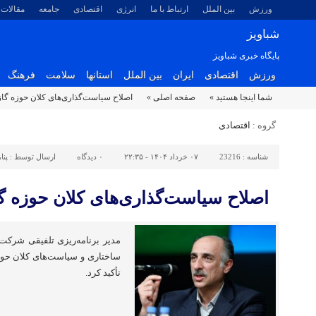
ورزش
بین الملل
ارتباط با ما
انرژی
اقتصادی
جامعه
مقالات
شباویز
پایگاه خبری شباویز
ورزش
اقتصادی
ایران
بین الملل
استانها
سلامت
فرهنگ
شما اینجا هستید »
صفحه اصلی »
اصلاح سیاست‌گذاری‌های کلان حوزه گاز 
گروه :
اقتصادی
شناسه :
23216
۰۷ خرداد ۱۴۰۴ - ۲۲:۳۵
۰
دیدگاه
ارسال توسط :
پنا
اصلاح سیاست‌گذاری‌های کلان حوزه گا
مدیر برنامه‌ریزی تلفیقی شرکت 
ساختاری و سیاست‌های کلان حوزه
تأکید کرد.