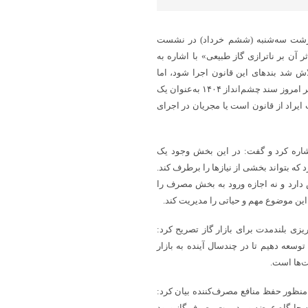
ک‌سرشت سه‌شنبه (ششم خرداد) در نشست
ن بر ناترازی گاز طبیعی» با اشاره به
سال‌های ۸۹-۸۸ بیان کرد: بسیار تلاش شد بندهای این قانون اجرا شود، اما
امروز می‌بینیم که درصد کمی از آن قوانین به عمل رسیده است، همچنین اگر امروز سند چشم‌انداز ۱۴۰۴ به‌عنوان یک
ایراد از قانون است یا مجریان در اجرای
اشاره کرد و گفت: در این بخش وجود یک
ه بتواند بخشی از نیازها را برطرف کند.
 دارد و نه اجازه ورود به بخش مصرف را
ین موضوع مهم و حیاتی را مدیریت کند.
یزی بلندمدت برای بازار گاز تصریح کرد:
توسعه دهیم تا در چندسال آینده به بازار
ت‌ها است.
منظور حفظ منافع مصرف‌کننده بیان کرد:
 به جایگاه عرضه و مدیریت مصرف گاز ورود