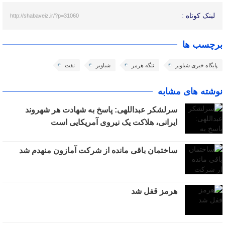
لینک کوتاه :
http://shabaveiz.ir/?p=31060
برچسب ها
پایگاه خبری شباویز
تنگه هرمز
شباویز
نفت
نوشته های مشابه
سرلشکر عبداللهی: پاسخ به شهادت هر شهروند
ایرانی، هلاکت یک نیروی آمریکایی است
ساختمان باقی مانده از شرکت آمازون منهدم شد
هرمز قفل شد