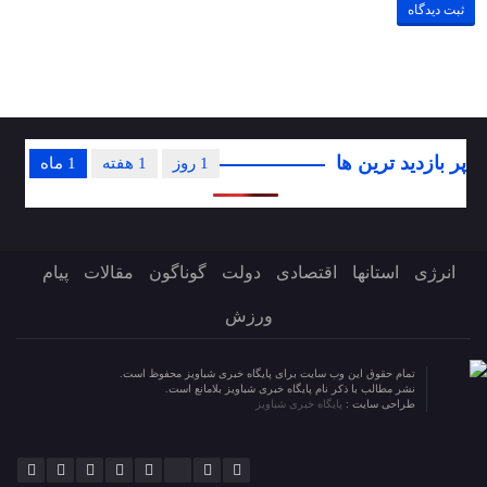
پر بازدید ترین ها
1 روز
1 هفته
1 ماه
انرژی
استانها
اقتصادی
دولت
گوناگون
مقالات
پیام
ورزش
تمام حقوق این وب سایت برای پایگاه خبری شباویز محفوظ است.
نشر مطالب با ذکر نام پایگاه خبری شباویز بلامانع است.
طراحی سایت :
پایگاه خبری شباویز