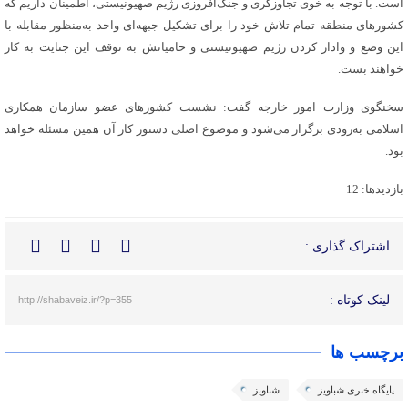
است. با توجه به خوی تجاوزگری و جنگ‌افروزی رژیم صهیونیستی، اطمینان داریم که
کشورهای منطقه تمام تلاش خود را برای تشکیل جبهه‌ای واحد به‌منظور مقابله با
این وضع و وادار کردن رژیم صهیونیستی و حامیانش به توقف این جنایت به کار
خواهند بست.
سخنگوی وزارت امور خارجه گفت: نشست کشورهای عضو سازمان همکاری
اسلامی به‌زودی برگزار می‌شود و موضوع اصلی دستور کار آن همین مسئله خواهد
بود.
بازدیدها: 12
اشتراک گذاری :
لینک کوتاه :
http://shabaveiz.ir/?p=355
برچسب ها
پایگاه خبری شباویز
شباویز