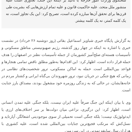
سخنگوی وزارت امور خارجه با تأکید بر اینکه این جنگ، تجاوزی است علیه
منشور ملل متحد، علیه حاکمیت قانون و علیه تمام ارزش‌هایی که بشریت طی
قرن‌ها برای تحقق آن‌ها مبارزه کرده است، تصریح کرد: این یک تجاوز است، نه
یک کلمه کمتر، نه یک کلمه بیشتر.
به گزارش پایگاه خبری شباویز اسماعیل بقائی (روز دوشنبه ۲۶ خرداد) در نشست
خبری با اشاره به اینکه در چهار روز گذشته، رژیم صهیونیستی مناطق مسکونی و
تأسیسات هسته‌ای صلح‌آمیز کشورمان از جمله تأسیسات نطنز در اصفهان را هدف
حمله قرار داده است، اظهار کرد: این اقدام‌ها به‌طور مطلق ناقض تمامی هنجارها و
قواعد بین‌المللی است. حمله به اماکن مسکونی، ترور شخصیت‌های نظامی در
زمانی که هیچ جنگی در جریان نبود، ترور شهروندان بی‌گناه ایرانی و کشتار مردم در
خانه‌هایشان، در حالی که به زندگی روزمره خود مشغول بودند، مصداق بارز جنایت
است.
وی با بیان اینکه این جنگ صرفاً علیه ایران نیست، بلکه جنگی علیه تمدن انسانی
است، اظهار کرد: این درگیری، نزاعی میان دولت‌ها بر سر اختلاف‌های ارزی یا
ایدئولوژیک نیست؛ بلکه جنگی است تحمیلی از سوی موجودیتی اشغالگر، آپارتاید و
نسل‌کش که مرتکب فجیع‌ترین جنایات بین‌المللی شده است، علیه کشوری با
هزاران سال سابقه تمدنی در این سرزمین.