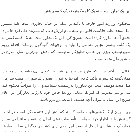
این یک تجاوز است، نه یک کلمه کمتر، نه یک کلمه بیشتر
سخنگوی وزارت امور خارجه با تأکید بر اینکه این جنگ، تجاوزی است علیه منشور
ملل متحد، علیه حاکمیت قانون و علیه تمام ارزش‌هایی که بشریت طی قرن‌ها برای
تحقق آن‌ها مبارزه کرده است، تصریح کرد: این یک تجاوز است، نه یک کلمه کمتر، نه
یک کلمه بیشتر. تجاوز نظامی را نباید با توجیهات گوناگون پوشاند. اقدام رژیم
صهیونیستی چیزی جز عملی تجاوزکارانه نیست که ناقض مهم‌ترین اصل مندرج در
منشور ملل متحد است.
بقائی با تأکید بر اینکه طرح مذاکره در شرایط کنونی بی‌معناست، ادامه داد:
همان‌گونه که پیش‌تر تأکید کردم، آمریکا به‌عنوان عضو دائم شورای امنیت سازمان
ملل متحد موظف است این تجاوز را به‌رسمیت بشناسد و آن را صراحتاً محکوم کند.
نمی‌توانیم بپذیریم که آمریکا به‌دلیل روابط خاص خود با رژیم تجاوزگر، در اعلام
صریح این عمل به‌عنوان آنچه هست، با مانعی روبه‌رو باشد.
وی با بیان اینکه کشورهای منطقه آگاه‌اند که آتش این فتنه ممکن است هر لحظه
گسترش یابد، اظهار کرد: حمله به تأسیسات نفتی ایران در عسلویه اقدامی بسیار
خطرناک و نشانه‌ای آشکار از قصد این رژیم برای کشاندن دیگران به این منازعه