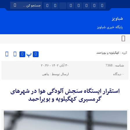
شباویز
پایگاه خبری شباویز
پ
گروه :
کهگیلویه و بویراحمد
شناسه :
7368
۳۰ آبان ۱۴۰۲ - ۲۰:۴۶
۰
دیدگاه
ارسال توسط :
پناهی
استقرار ایستگاه سنجش آلودگی‌ هوا در شهرهای
گرمسیری کهگیلویه و بویراحمد