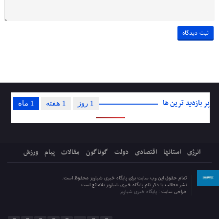
پر بازدید ترین ها
1 روز
1 هفته
1 ماه
انرژی
استانها
اقتصادی
دولت
گوناگون
مقالات
پیام
ورزش
تمام حقوق این وب سایت برای پایگاه خبری شباویز محفوظ است.
نشر مطالب با ذکر نام پایگاه خبری شباویز بلامانع است.
طراحی سایت :
پایگاه خبری شباویز