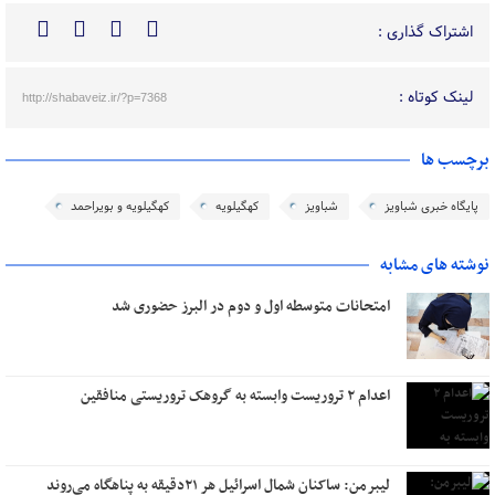
اشتراک گذاری :
لینک کوتاه :
http://shabaveiz.ir/?p=7368
برچسب ها
پایگاه خبری شباویز
شباویز
کهگیلویه
کهگیلویه و بویراحمد
نوشته های مشابه
امتحانات متوسطه اول و دوم در البرز حضوری شد
اعدام ۲ تروریست وابسته به گروهک تروریستی منافقین
لیبرمن: ساکنان شمال اسرائیل هر ۲۱دقیقه به پناهگاه می‌روند