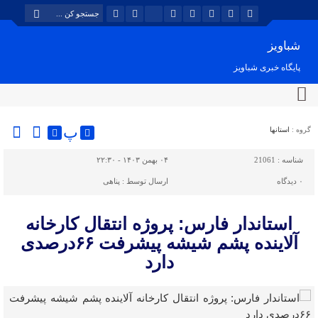
شباویز
پایگاه خبری شباویز
پ
گروه :
استانها
شناسه :
21061
۰۴ بهمن ۱۴۰۳ - ۲۲:۳۰
۰
دیدگاه
ارسال توسط :
پناهی
استاندار فارس: پروژه انتقال کارخانه
آلاینده پشم شیشه پیشرفت ۶۶درصدی
دارد