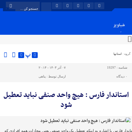
شباویز
پایگاه خبری شباویز
پ
گروه :
استانها
شناسه :
19297
۰۷ آذر ۱۴۰۳ - ۲۰:۱۴
۰
دیدگاه
ارسال توسط :
پناهی
استاندار فارس : هیچ واحد صنفی نباید تعطیل
شود
اندار فارس با اشاره به اینکه تعطیل یک واحد صنفی یعنی مجازات همه افرادی که