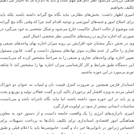
صنفی ارزیابی می‌شود نظر اتاق هم مهم است و باید به اندازه ای که اختیار می دهیم
تکلیف بخواهیم.
امیری اظهار داشت: بخش‌های نظارتی نباید نگاه مچ گیرانه داشته باشند بلکه باید
برای اصلاح امور و جنبه‌های آموزشی و توجیه اقدام کنند چرا که وقتی نگاه مچ گیرانه
شد موضوع از حالت اعمال حاکمیت خارج می‌شود و شکل شخصی به خود می‌گیرد در
صورتی که اجازه نداریم در زمینه‌های حاکمیتی نظر شخصی اعمال کنیم.
وی در بخش دیگر سخنان خود افزایش بی رویه میزان اجاره بهای واحدهای صنفی و
تجاری را حاکی از عدم نظارت موثر نهادهای مسئول دانست و گفت: قانون مسئول
تعیین اجاره بهای واحدهای تجاری و صنفی را به صراحتاً مشخص کرده که می‌بایست
این دستگاه طبق شرایط و کار کارشناسی میزان اجاره بها را مشخص کند تا شاهد
تورم بی‌مورد در این حوزه نباشیم.
استاندار فارس همچنین بر ضرورت کنترل قیمت نان و لبنیات به عنوان دو خوراک
اصلی مردم به ویژه اقشار کم برخوردار تاکید کرد و گفت: فعالان تولید و توزیع و پخت
و پز باید در این حوزه سود داشته باشند اما نباید نگاه تاجرانه باشد و می‌بایست
مناسبات انسانی بیشتر از سود در اولویت قرار گیرد.
امیری ناترازی‌های انرژی را یک واقعیت جامعه دانست و از دستور خود به معاون
هماهنگی امور اقتصادی استانداری برای تکلیف بانک‌ها به پرداخت تسهیلات برای
اختصاص ژنراتور در نانوایی‌ها خبر داد و گفت: خاموشی‌ها باید با اعلام قبلی و طبق