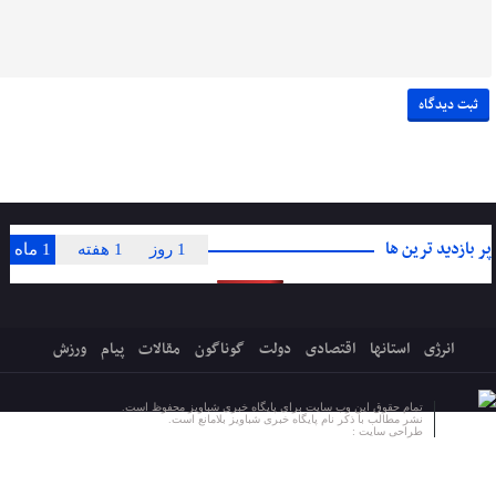
پر بازدید ترین ها
1 روز
1 هفته
1 ماه
انرژی
استانها
اقتصادی
دولت
گوناگون
مقالات
پیام
ورزش
تمام حقوق این وب سایت برای پایگاه خبری شباویز محفوظ است.
نشر مطالب با ذکر نام پایگاه خبری شباویز بلامانع است.
طراحی سایت :
پایگاه خبری شباویز