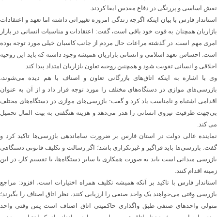
نقش اساسی و پررنگی در دفاع مقدس ایفا کردند.
استاندار فارس با بیان اینکه اگرچه زندگی امروزه تغییراتی داشته اما تعهد و اعتقادات
بازاریان همچنان به قوت خود باقی است، گفت: اعتقادات و مناسبات انسانی در بازار
امری مهم است. در گذشته مراعات حال مردم از جانب کاسبان خیلی مورد توجه بوده
است. احساس تعهد اسلامی و انسانی بازاریان همیشه وجود داشته که باید این روحیه
اخلاقی و انسانی تقویت شود و همچنین روحیه تعاون بازاریان امتداد پیدا کند.
وی با اشاره به اینکه اتاق‌های بازرگانی تعاون و اصناف با هم دیده می‌شوند،
بازرسی‌های موازی در دستگاه‌های مختلف را مورد توجه قرار داد و از آن به عنوان
اقدامی اشتباه و نامناسب یاد کرد و گفت: بازرسی‌های موازی در دستگاه‌های مختلف
بی‌جهت ظرفیت نیروی انسانی را هدر می‌دهد و هزینه هنگفتی به بیت المال تحمیل
می کند.
نماینده عالی دولت در استان فارس بر ضرورت ساماندهی بازرسی‌ها تاکید کرد و
گفت: بازرسی‌ها باید فراگیر و غیرتکراری باشد؛ اگر رسالت و تکلیف قانونی دستگاهی
بازرسی میدانی است باید به صورت همکاری با سایر دستگاه‌ها، با تقسیم کار، در این
زمینه اقدام کنند.
استاندار فارس با تاکید بر آنکه همیشه تکلیف همراه اختیارات است، افزود: مراجع
بازرسی وقتی می‌خواهند یک واحد صنفی را ارزیابی کنند، نظر اتاق اصناف را بگیرند؛
متولی واحدهای صنفی طبق واگذاری حاکمیتی اتاق اصناف است پس وقتی واحد