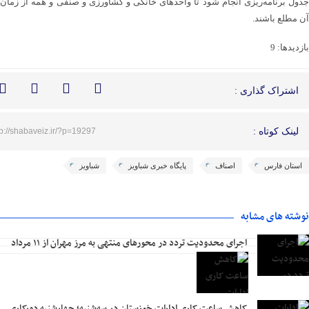
جدول برنامه‌ریزی انجام شود تا واحدهای خانگی و کشاورزی و صنفی و همه از زمان
آن مطلع باشند.
بازدیدها: 9
اشتراک گذاری :
لینک کوتاه :
tp://shabaveiz.ir/?p=19297
استان فارس
اصناف
پایگاه خبری شباویز
شباویز
نوشته های مشابه
اجرای محدودیت تردد در محورهای منتهی به مرز مهران از ۱۱ مرداد
کاهش ساعت کاری ادارات خوزستان در سه‌شنبه؛ چهارشنبه دورکاری