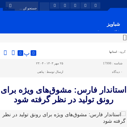
شباویز
پایگاه خبری شباویز
پ
گروه :
استانها
شناسه :
17998
۲۵ مهر ۱۴۰۳ - ۲۳:۰۴
۰
دیدگاه
ارسال توسط :
پناهی
استاندار فارس: مشوق‌های ویژه برای
رونق تولید در نظر گرفته شود