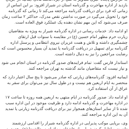
بازدید از اداره مهاجرت و گذرنامه استان در شیراز افزود: بر این اساس از
زمانی که فرد برای دریافت گذرنامه مراجعه می‌کند تا زمانی که گذرنامه
خود را تحویل می‌گیرد در صورت نداشتن نقص مدرک، حداکثر ۲ ساعت زمان
صرف می‌شود که این مهم نشان دهنده یک عملکرد فوق العاده است.
او ادامه داد: خدمات رسانی در اداره گذرنامه شیراز به ویژه به متقاضیان
زیارت حرم مطهر امام حسین (ع) در مقایسه با سنوات قبل ارتقای
چشمگیری داشته و تلاش و همت عزیزان نیروی انتظامی و پرسنل اداره
گذرنامه برای تسهیل در دریافت گذرنامه یا تمدید آن بسیار محسوس است که
رضایت مراجعین را نیز به دنبال داشته است.
استاندار فارس گفت: تمام فرایندهای صدور گذرنامه در استان انجام می شود
و نیاز نیست که متقاضیان مانند گذشته به تهران مراجعه کنند.
ایمانیه افزود: گذرنامه‌های زیارتی که صادر می‌شود تا پنج سال اعتبار دارد که
منحصر به ایام اربعین هم نیست و در طول سال نیز می‌توان برای سفر به
عراق از آن استفاده کرد.
او ادامه داد: صدور گذرنامه در ایام منتهی به اربعین همه روزه تا ساعت ۱۷
در اداره مهاجرت و گذرنامه ادامه دارد و ظرفیت موجود در این اداره سبب
شده تا از سایر استان‌های همجوار نیز برای دریافت گذرنامه زیارتی یا تمدید
آن به این اداره مراجعه کنند.
وی، برپایی موکب پذیرایی در اداره گذرنامه شیراز را اقدامی ارزشمند
دانست و اظهار کرد: پذیرایی از عاشقان و زائران سیدالشهدا (ع) محدود به