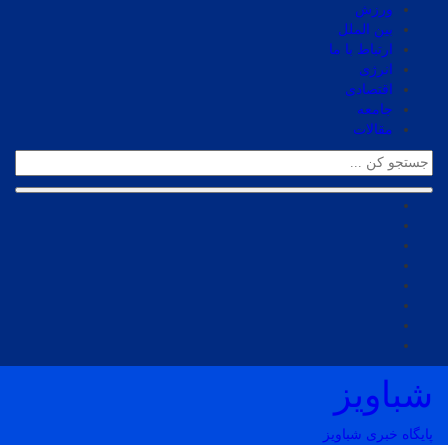
ورزش
بین الملل
ارتباط با ما
انرژی
اقتصادی
جامعه
مقالات
شباویز
پایگاه خبری شباویز