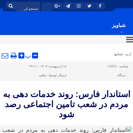
شباویز
پایگاه خبری شباویز
پ
گروه :
استانها
شناسه :
13022
۱۸ اردیبهشت ۱۴۰۳ - ۲۲:۱۱
۰
دیدگاه
ارسال توسط :
پناهی
استاندار فارس: روند خدمات دهی به
مردم در شعب تامین اجتماعی رصد
شود