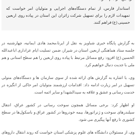
استاندار فارس، از تمام دستگاه‌های اجرایی و متولیان امر خواست که
تمهیدات لازم را برای تسهیل شرکت زائران این استان در پیاده روی اربعین
حسینی (ع) فراهم کنند.
به گزارش پایگاه خبری شباویز به نقل از ایرنا،محمد هادی ایمانیه، چهارشنبه در
جلسه ستاد هماهنگی اربعین استان در شیراز، ضمن تسلیت ایام عزاداری اباعبدالله
الحسین (ع) افزود: رفع مسائل مرتبط با پیاده روی اربعین را هم سطح استانی و هم
ملی با جدیت دنبال خواهیم کرد.
وی، با اشاره به گزارش های ارائه شده از سوی سازمان ها و دستگاه‌های متولی
تسهیل در امر زیارت ادامه داد: اقدامات ارزشمند متولیان امر حاکی از انگیزه در
خدمت رسانی و عشق و علاقه به سیدالشهدا و سایر ائمه است.
او اظهار کرد: برخی مسائل همچون سوخت رسانی در کشور عراق، انتقال
سیلندرهای سوخت و ژنراتورها، بیمه خودروها در کشور عراق و باسکول‌ها در سطح
کشوری تا رفع آنها پیگیری می شود.
وی، از مسئولان دانشگاه های علوم پزشکی استان خواست که روند انتقال داروهای