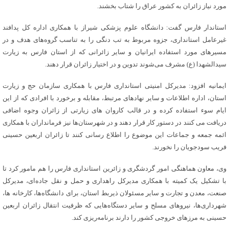
مورد نیاز زائران به کشور عراق را شتاب بخشند.
استاندار فارس گفت: دانشگاه علوم پزشکی شیراز با همکاری اداره کل پدافند
غیرعامل استانداری، جزوه مربوط به تب دنگی را به تناسب گروه‌های هدف و در
مسیرهای مورد استفاده ایرانیان و سایر زائرانی که از استان فارس به زیارت
سیدالشهدا (ع) مشرف می‌شوند تدوین و در اختیار زائران قرار دهند.
ایمانیه افزود: مدیرکل امنیتی استانداری فارس با همکاری سازمان حج و زیارت
استان، اداره اطلاعات و سایر نهادهای مرتبط، مقابله و برخورد با افرادی که از این
ایام سوء استفاده کرده و در قالب کاروان های زیارتی از زائران وجوه اضافی
دریافت می کنند در دستور کار قرار دهند و در شهرستان‌ها نیز فرمانداران با همکاری
ائمه جمعه و جماعات این موضوع را اطلاع رسانی کنند تا زائران اربعین حسینی
فریب سودجویان را نخورند.
وی، معاون هماهنگی امور گردشگری و زائرین استانداری فارس را هم مامور کرد تا
با تشکیل یک کمیته با همکاری مدیرکل راهداری و حمل و نقل جاده‌ای، مدیرکل
صنعت، معدن و تجارت و سایر مسئولان ذیربط استان، برای دانشگاه‌ها، کارخانه ها،
شهرداری‌ها، نیروهای مسلح و سایر دستگاه‌هایی که ظرفیت انتقال زائران اربعین
حسینی به مرزهای خروجی کشور را دارند برنامه‌ریزی کند.