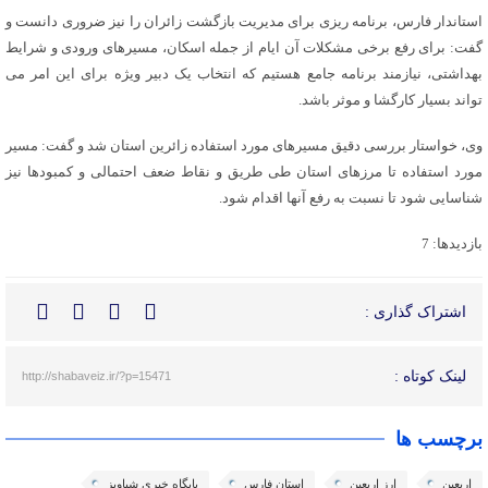
استاندار فارس، برنامه ریزی برای مدیریت بازگشت زائران را نیز ضروری دانست و
گفت: برای رفع برخی مشکلات آن ایام از جمله اسکان، مسیرهای ورودی و شرایط
بهداشتی، نیازمند برنامه جامع هستیم که انتخاب یک دبیر ویژه برای این امر می
تواند بسیار کارگشا و موثر باشد.
وی، خواستار بررسی دقیق مسیرهای مورد استفاده زائرین استان شد و گفت: مسیر
مورد استفاده تا مرزهای استان طی طریق و نقاط ضعف احتمالی و کمبودها نیز
شناسایی شود تا نسبت به رفع آنها اقدام شود.
بازدیدها: 7
اشتراک گذاری :
لینک کوتاه :
http://shabaveiz.ir/?p=15471
برچسب ها
اربعین
ارز اربعین
استان فارس
پایگاه خبری شباویز