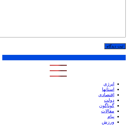
پر بازدید ترین ها
1 روز
1 هفته
1 ماه
انرژی
استانها
اقتصادی
دولت
گوناگون
مقالات
پیام
ورزش