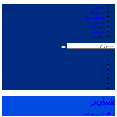
ورزش
بین الملل
ارتباط با ما
انرژی
اقتصادی
جامعه
مقالات
شباویز
پایگاه خبری شباویز