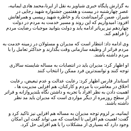
به گزارش پایگاه خبری شباویز به نقل از ایرنا،محمد هادی ایمانیه،
عصر چهارشنبه در بیست و هفتمین جشنواره شهید رجایی در
شیراز، ضمن گرامیداشت یاد و خاطره شهید رییسی و همراهانش
افزود: امیدواریم که این روند و مسیر خدمت به مردم در دولت
چهاردهم نیز پرباتر ادامه یابد و دولت بتوانید موجبات رضایت مردم
را فراهم کند.
وی ادامه داد: انتظار است که مدیران و مسئولان در زمینه خدمت به
مردم فراتر از وظیفه سازمانی وقت بگذارند و حداکثر تعامل را با
مردم داشته باشند.
او اظهار کرد: مدیران باید در انتصابات به مساله شایسته سالاری
توجه کنند و توانمندترین فرد ممکن را انتخاب کنند
استاندار فارس اظهار کرد: رعایت عدالت و عدم تبعیض، رعایت
اخلاق در معاشرت با مردم و کارکنان، هم افزایی مدیریت ها ،
اهمیت دادن به نظر افراد با تجربه و داشتن نگاه بلندپروازانه و فراتر
از سطح روزمره از دیگر مواردی است که مدیران باید مد نظر
داشته باشند.
ایمانیه، بر لزوم توجه مدیران به مساله هم افزایی نیز تاکید کرد و
گفت: اهمیت هم افزایی تا آنجاست که می تواند گفت این امکان
وجود دارد که بسیاری از مشکلات را با هم افزایی حل کرد.